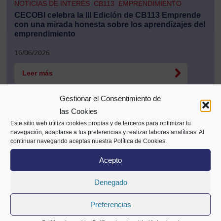
NOTICIAS DE INTERÉS
CB113
EMPRENDIMIENTO
CECOBI celebra la III Edición de CB113 Emprende
con una mirada honesta sobre los aprendizajes del
emprendimiento
16/06/2026
Leer más
Gestionar el Consentimiento de
las Cookies
Este sitio web utiliza cookies propias y de terceros para optimizar tu
navegación, adaptarse a tus preferencias y realizar labores analíticas. Al
continuar navegando aceptas nuestra Política de Cookies.
Acepto
Denegado
Alameda Mazarredo 69,
Preferencias
2º planta
48009 Bilbao