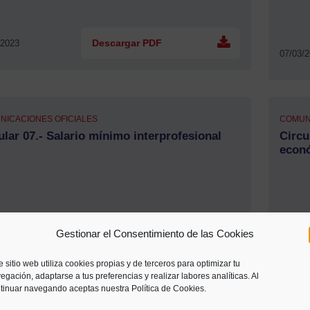
/2023
Descargar PDF
07/03/
NICACIONES OFICIALES
COMUN
ular 07.- Salario mínimo interprofesional
Circu
econó
Gestionar el Consentimiento de las Cookies
/2023
Descargar PDF
14/02/
e sitio web utiliza cookies propias y de terceros para optimizar tu
egación, adaptarse a tus preferencias y realizar labores analíticas. Al
tinuar navegando aceptas nuestra Política de Cookies.