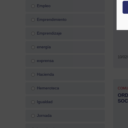
COMU
Empleo
Circ
Oper
Emprendimiento
Emprendizaje
energía
10/02
exprensa
Hacienda
Hemeroteca
COMU
ORD
SOC
Igualdad
Jornada