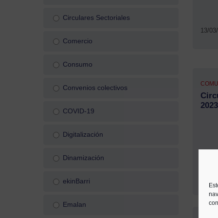
Circulares Sectoriales
13/03
Comercio
Consumo
COMU
Convenios colectivos
Circ
2023
COVID-19
Digitalización
Dinamización
20/02
ekinBarri
Est
nav
con
Emalan