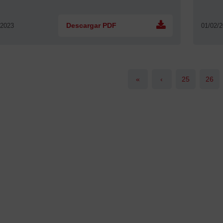
/2023
Descargar PDF
01/02/
«
‹
25
26