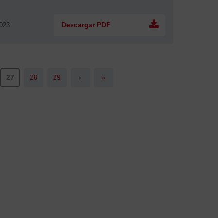
2023
Descargar PDF
27
28
29
›
»