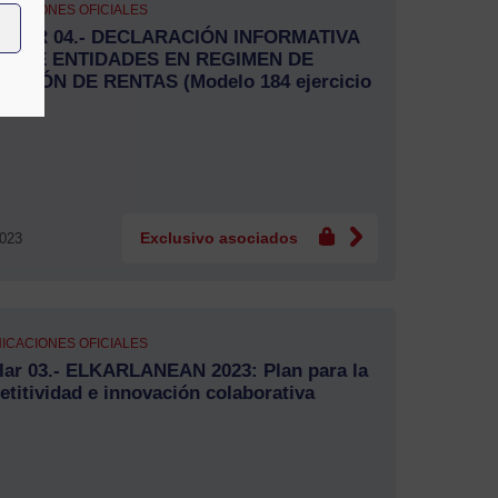
ICACIONES OFICIALES
ULAR 04.- DECLARACIÓN INFORMATIVA
L DE ENTIDADES EN REGIMEN DE
BUCIÓN DE RENTAS (Modelo 184 ejercicio
2023
Exclusivo asociados
ICACIONES OFICIALES
lar 03.- ELKARLANEAN 2023: Plan para la
titividad e innovación colaborativa