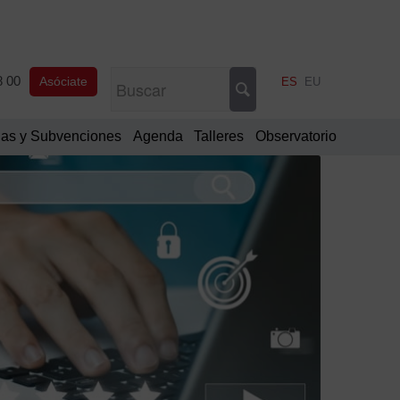
8 00
Asóciate
ES
EU
as y Subvenciones
Agenda
Talleres
Observatorio