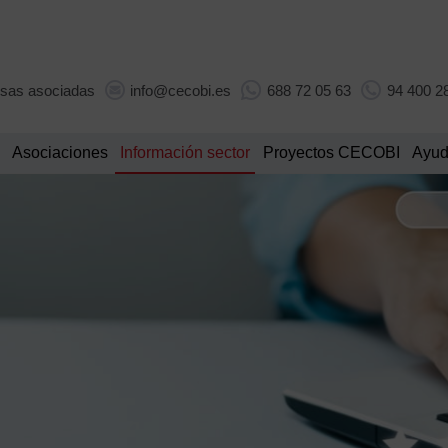
sas asociadas
info@cecobi.es
688 72 05 63
94 400 2
Asociaciones
Información sector
Proyectos CECOBI
Ayud