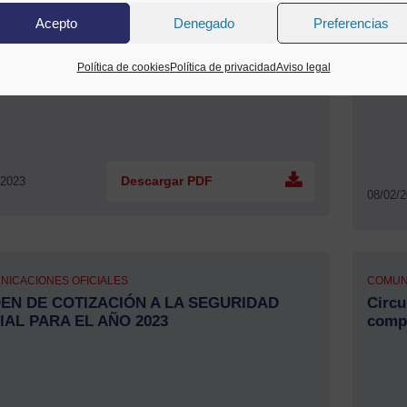
NICACIONES OFICIALES
COMUN
Acepto
Denegado
Preferencias
ular 05.- Modelo 347. Declaración Anual de
CIRC
aciones con terceros (Ejercicio 2022)
ANUA
ATRI
Política de cookies
Política de privacidad
Aviso legal
2022)
/2023
Descargar PDF
08/02/
NICACIONES OFICIALES
COMUN
EN DE COTIZACIÓN A LA SEGURIDAD
Circu
IAL PARA EL AÑO 2023
compe