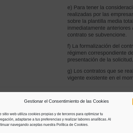
e) Para tener la considerac
realizadas por las empresa
sobre la plantilla media tot
inmediatamente anteriores 
contrato se subvencione.
f) La formalización del cont
régimen correspondiente de
presentación de la solicitud
g) Los contratos que se rea
vigente existente en el mom
ORTE
A. - Ayuda máxima de 8.000
Gestionar el Consentimiento de las Cookies
VENCION
completa. En el caso de con
proporcional a la jornada tr
e sitio web utiliza cookies propias y de terceros para optimizar tu
egación, adaptarse a tus preferencias y realizar labores analíticas. Al
B.- Ayuda de 3.000 euros p
tinuar navegando aceptas nuestra Política de Cookies.
los artistas y del personal 