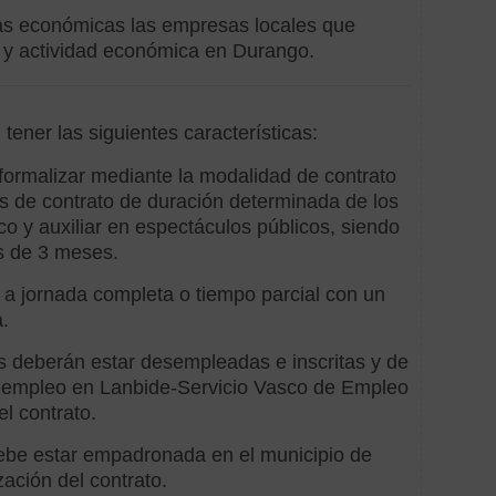
según
institucio
as económicas las empresas locales que
o y actividad económica en Durango.
Subv
Ayunt
tener las siguientes características:
Subv
Diput
formalizar mediante la modalidad de contrato
és de contrato de duración determinada de los
Subv
ico y auxiliar en espectáculos públicos, siendo
Gobie
s de 3 meses.
Vasc
 a jornada completa o tiempo parcial con un
.
Hechos
s deberán estar desempleadas e inscritas y de
subvenci
empleo en Lanbide-Servicio Vasco de Empleo
del contrato.
Adqui
de
ebe estar empadronada en el municipio de
equip
zación del contrato.
mobili