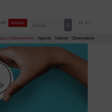
8 00
Asóciate
ES
EU
as y Subvenciones
Agenda
Talleres
Observatorio
¿Tie
dud
Cont
94
400
28