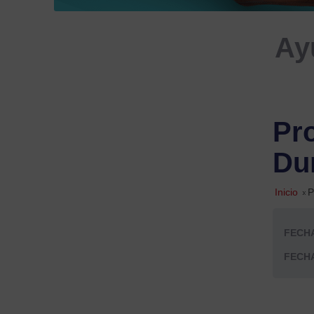
Ay
Pr
Du
Inicio
»
P
FECHA
FECHA