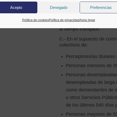
jornada completa de tres m
Acepto
Denegado
Preferencias
cada contrato de trabajo a 
a seis. En el caso de contr
Política de cookies
Política de privacidad
Aviso legal
entre tres y seis meses, la
al tiempo trabajado.
C.- En el supuesto de contr
colectivos de:
Perceptores/as titulares
Personas menores de 3
Personas desempleadas 
desempleadas de larga d
como demandantes de e
u otros Servicios Públi
de los últimos 540 días p
Personas mayores de 55