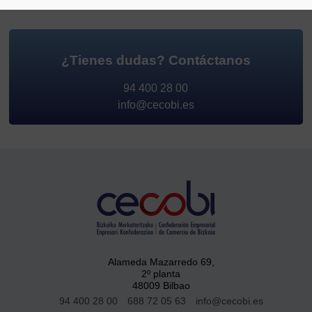
¿Tienes dudas?
Contáctanos
94 400 28 00
info@cecobi.es
Alameda Mazarredo 69,
2º planta
48009 Bilbao
94 400 28 00
688 72 05 63
info@cecobi.es