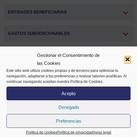
ENTIDADES BENEFICIARIAS
GASTOS SUBVENCIONABLES
IMPORTE SUBVENCION
Gestionar el Consentimiento de
las Cookies
Este sitio web utiliza cookies propias y de terceros para optimizar tu
PLAZOS
navegación, adaptarse a tus preferencias y realizar labores analíticas. Al
continuar navegando aceptas nuestra Política de Cookies.
Acepto
PRESENTACIÓN DE SOLICITUDES
Denegado
Preferencias
Compartir
Política de cookies
Política de privacidad
Aviso legal