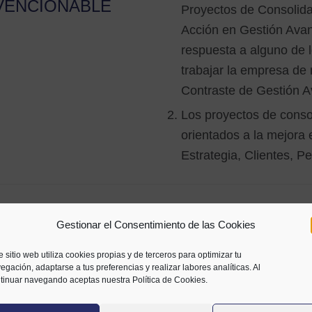
VENCIONABLE
Proyectos de Consolidac
Acción en Gestión Avan
respuesta a alguno de 
trabajar la empresa de 
Contraste de Gestión 
Los proyectos de conso
orientados a la mejora 
Estrategia, Clientes, P
TOS
Se considerarán gastos sub
Gestionar el Consentimiento de las Cookies
VENCIONABLES
empresas externas o profes
actuaciones de consultoría 
e sitio web utiliza cookies propias y de terceros para optimizar tu
gestión presentado.
egación, adaptarse a tus preferencias y realizar labores analíticas. Al
tinuar navegando aceptas nuestra Política de Cookies.
ORTE
El importe de las ayuda