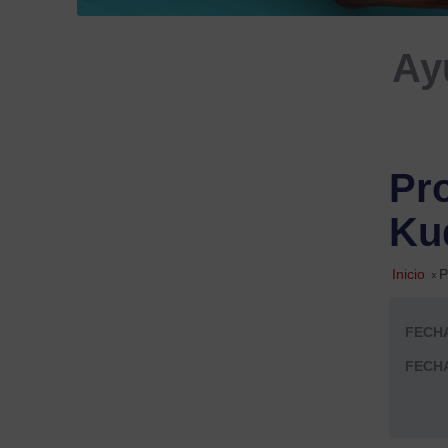
Ay
Pr
Ku
Inicio
»
P
FECHA
FECHA