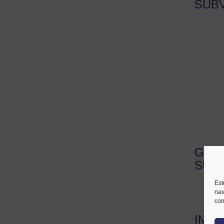
SUB
GAS
SUB
Est
nav
con
IMP