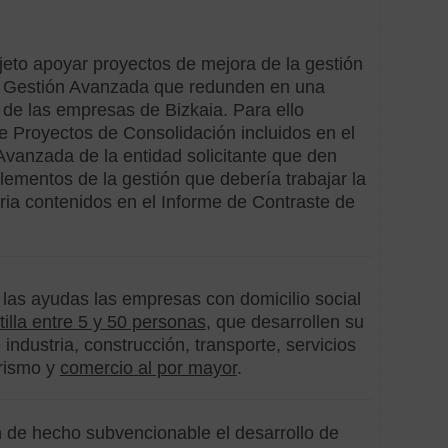
según
institucio
eto apoyar proyectos de mejora de la gestión
Subv
Ayunt
e Gestión Avanzada que redunden en una
 de las empresas de Bizkaia. Para ello
Subv
e Proyectos de Consolidación incluidos en el
Diput
Avanzada de la entidad solicitante que den
lementos de la gestión que debería trabajar la
Subv
ria contenidos en el Informe de Contraste de
Gobie
Vasc
 las ayudas las empresas con domicilio social
Hechos
tilla entre 5 y 50 personas
, que desarrollen su
subvenci
 industria, construcción, transporte, servicios
urismo y
comercio al por mayor
.
Adqui
de
equip
n de hecho subvencionable el desarrollo de
mobili