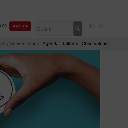
8 00
Asóciate
ES
EU
as y Subvenciones
Agenda
Talleres
Observatorio
¿Tie
dud
Cont
94
400
28