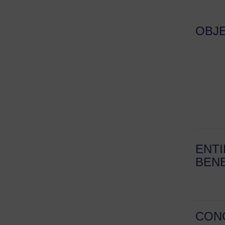
OBJ
ENT
BENE
CON