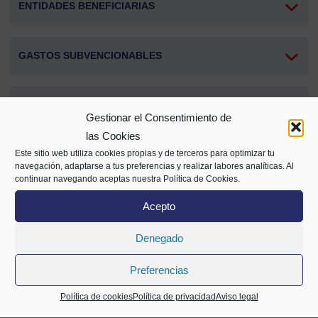
ENTIDADES BENEFICIARIAS
GASTOS SUBVENCIONABLES
IMPORTE SUBVENCION
Gestionar el Consentimiento de
las Cookies
Este sitio web utiliza cookies propias y de terceros para optimizar tu
PLAZOS
navegación, adaptarse a tus preferencias y realizar labores analíticas. Al
continuar navegando aceptas nuestra Política de Cookies.
PRESENTACIÓN DE SOLICITUDES
Acepto
Denegado
Preferencias
Compartir
Política de cookies
Política de privacidad
Aviso legal