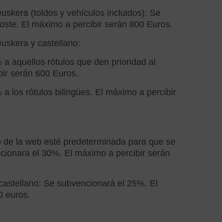
Eusk
uskera (toldos y vehículos incluidos): Se
oste. El máximo a percibir serán 800 Euros.
Form
euskera y castellano:
Igual
a aquellos rótulos que den prioridad al
bir serán 600 Euros.
Indust
o
a los rótulos bilingües. El máximo a percibir
servic
cone
Innov
io de la web esté predeterminada para que se
Inteli
cionara el 30%. El máximo a percibir serán
Artific
castellano: Se subvencionará el 25%. El
Inter
0 euros.
Medi
ambie