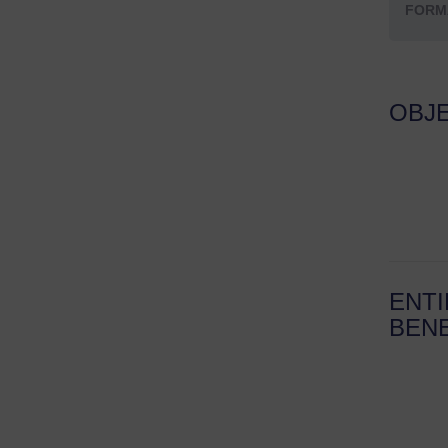
FORM
OBJ
ENT
BENE