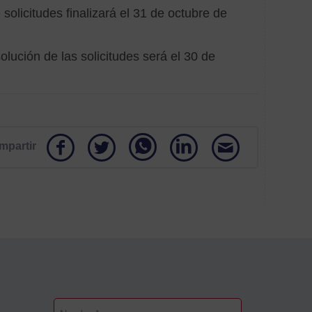
solicitudes finalizará el 31 de octubre de
Obra
y
refor
olución de las solicitudes será el 30 de
Sopor
econ
mpartir