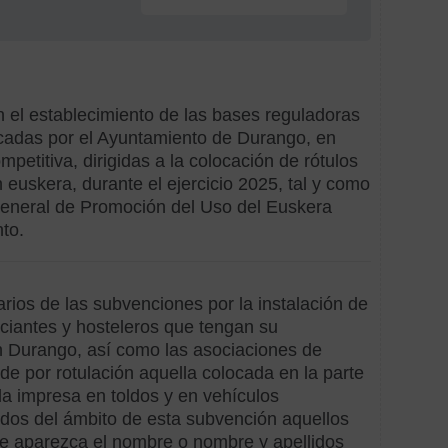
según
institucio
Subv
Ayunt
n el establecimiento de las bases reguladoras
Subv
cadas por el Ayuntamiento de Durango, en
Diput
petitiva, dirigidas a la colocación de rótulos
 euskera, durante el ejercicio 2025, tal y como
Subv
General de Promoción del Uso del Euskera
Gobie
Vasc
to.
arios de las subvenciones por la instalación de
Hechos
rciantes y hosteleros que tengan su
subvenci
n Durango, así como las asociaciones de
de por rotulación aquella colocada en la parte
Adqui
 la impresa en toldos y en vehículos
de
dos del ámbito de esta subvención aquellos
equip
mobili
te aparezca el nombre o nombre y apellidos