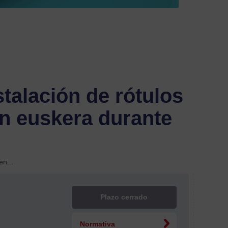
00
info@c
Filtrar
por
talación de rótulos
Estado
en euskera durante
Plazo
cerra
en...
En
plazo
Plazo cerrado
Subvenci
Normativa