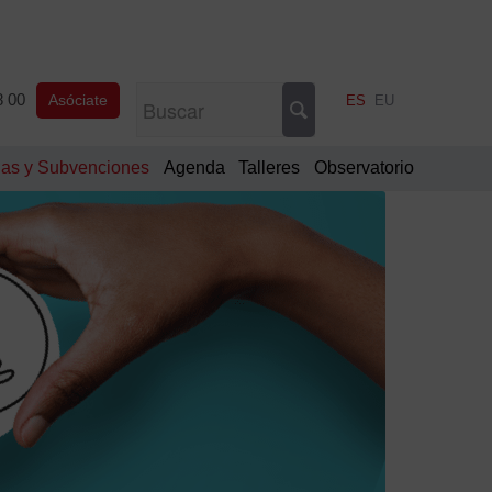
8 00
Asóciate
ES
EU
as y Subvenciones
Agenda
Talleres
Observatorio
¿Tie
dud
Cont
94
400
28