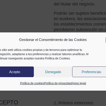
del titular del negocio.
Podrán ser sujetos benefici
en euskera, las asociacion
los establecimientos comerc
percibieron subvención en a
subvenciones de esta convo
Gestionar el Consentimiento de las Cookies
información de las innovaci
subvención anterior.
e sitio web utiliza cookies propias y de terceros para optimizar tu
Tanto en el caso de los rót
egación, adaptarse a tus preferencias y realizar labores analíticas. Al
tinuar navegando aceptas nuestra Política de Cookies.
deberá estar correctamente e
asistencia técnica del Serv
Acepto
Denegado
Preferencias
Las entidades beneficiarias
impuestos, tasas, arbitrios
Política de cookies
Política de privacidad
Aviso legal
otras de otras administraci
CEPTO
1. Rótulos exteriores: