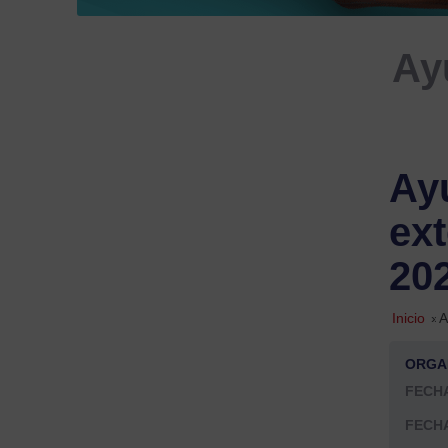
Ay
Ayu
ext
20
Inicio
»
A
ORGA
FECHA
FECHA