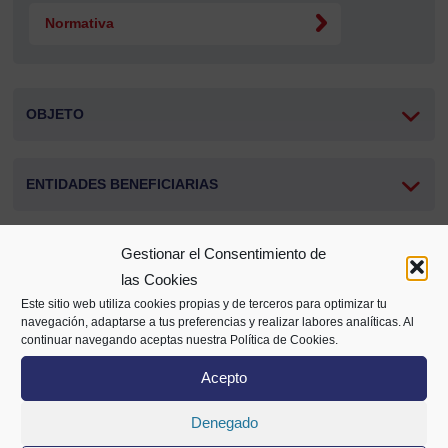
Normativa
OBJETO
ENTIDADES BENEFICIARIAS
Gestionar el Consentimiento de
CONCEPTO SUBVENCIONABLE
las Cookies
Este sitio web utiliza cookies propias y de terceros para optimizar tu
navegación, adaptarse a tus preferencias y realizar labores analíticas. Al
IMPORTE SUBVENCION
continuar navegando aceptas nuestra Política de Cookies.
Acepto
PLAZOS
Denegado