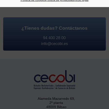
¿Tienes dudas?
Contáctanos
94 400 28 00
info@cecobi.es
Alameda Mazarredo 69,
2º planta
48009 Bilbao