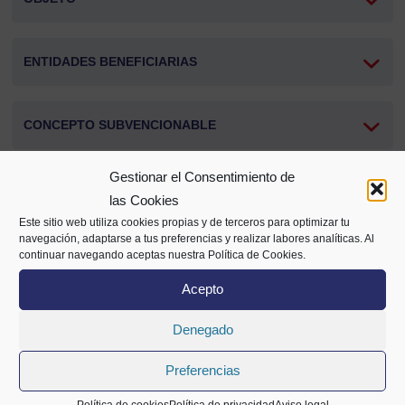
ENTIDADES BENEFICIARIAS
CONCEPTO SUBVENCIONABLE
Gestionar el Consentimiento de
GASTOS SUBVENCIONABLES
las Cookies
Este sitio web utiliza cookies propias y de terceros para optimizar tu
navegación, adaptarse a tus preferencias y realizar labores analíticas. Al
PLAZOS
continuar navegando aceptas nuestra Política de Cookies.
Acepto
PRESENTACIÓN DE SOLICITUDES
Denegado
Preferencias
Compartir
Política de cookies
Política de privacidad
Aviso legal