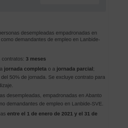
según
institucio
Subv
Ayunt
de personas desempleadas empadronadas en
Subv
as como demandantes de empleo en Lanbide-
Diput
Subv
 contratos:
3 meses
Gobie
Vasc
 a
jornada completa
o a
jornada parcial
;
 del 50% de jornada
. Se excluye contrato para
izaje.
Hechos
nas desempleadas, empadronadas en Abanto
subvenci
como demandantes de empleo en Lanbide-SVE.
Adqui
das
entre el 1 de enero de 2021 y el 31 de
de
equip
mobili