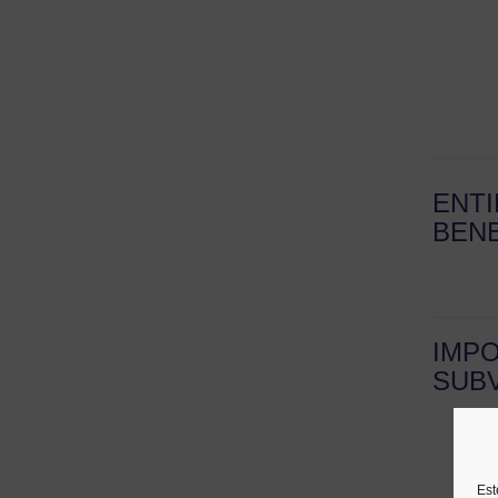
ENT
BENE
IMP
SUB
Est