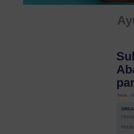
Ay
Su
Ab
par
Inicio
»
S
ORGA
FECHA
FECHA