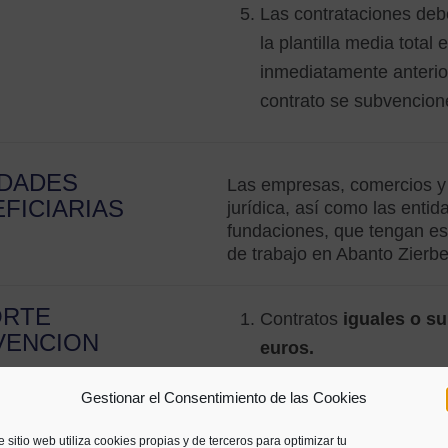
Las contrataciones deb
la plantilla media total
inmediatamente anterio
contrato se subvencion
IDADES
Las empresas, comercios y 
FICIARIAS
jurídica, así como las enti
fundaciones, que tengan esta
de trabajo en Abanto Zierb
ORTE
Contratos
iguales o su
VENCION
euros.
Gestionar el Consentimiento de las Cookies
La ayuda se
redu
menor de un año
e sitio web utiliza cookies propias y de terceros para optimizar tu