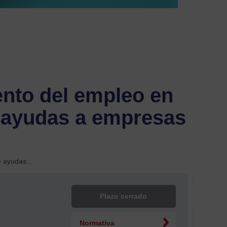
00
info@c
Filtrar
por
nto del empleo en
Estado
 ayudas a empresas
Plazo
cerra
 ayudas...
En
plazo
Plazo cerrado
Subvenci
Normativa