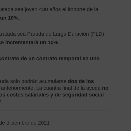
ratada sea
joven <30 años
el importe de la
Obra
y
 un 10%.
refor
Sopor
tratada sea
Parada de Larga Duración (PLD)
econ
 se
incrementará un 10%
.
contrato de un contrato temporal en uno
 ayuda solo podrán acumularse
dos de los
nteriormente. La cuantía final de la ayuda
no
os costes salariales y de seguridad social
s
de diciembre de 2021