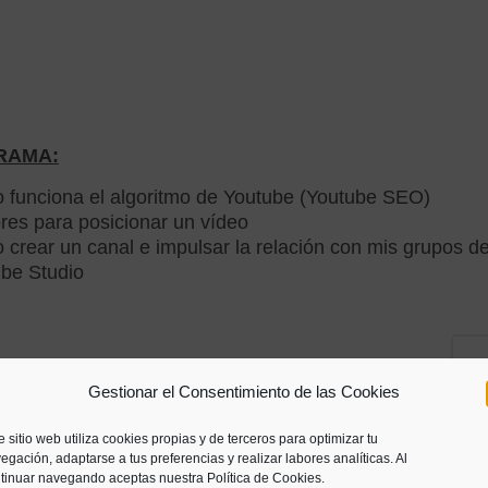
RAMA:
 funciona el algoritmo de Youtube (Youtube SEO)
res para posicionar un vídeo
crear un canal e impulsar la relación con mis grupos de
ube Studio
Co
Gestionar el Consentimiento de las Cookies
e sitio web utiliza cookies propias y de terceros para optimizar tu
egación, adaptarse a tus preferencias y realizar labores analíticas. Al
tinuar navegando aceptas nuestra Política de Cookies.
0