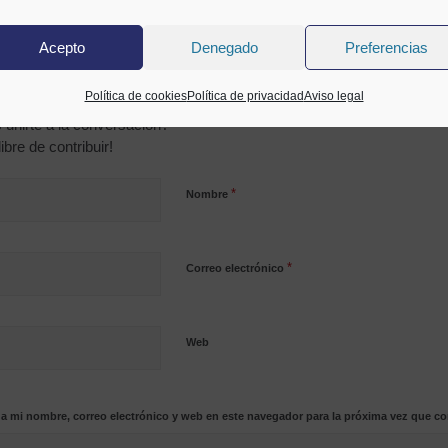
Acepto
Denegado
Preferencias
COMENTARIO
 un comentario
Política de cookies
Política de privacidad
Aviso legal
 unirte a la conversación?
libre de contribuir!
*
Nombre
*
Correo electrónico
Web
a mi nombre, correo electrónico y web en este navegador para la próxima vez que c