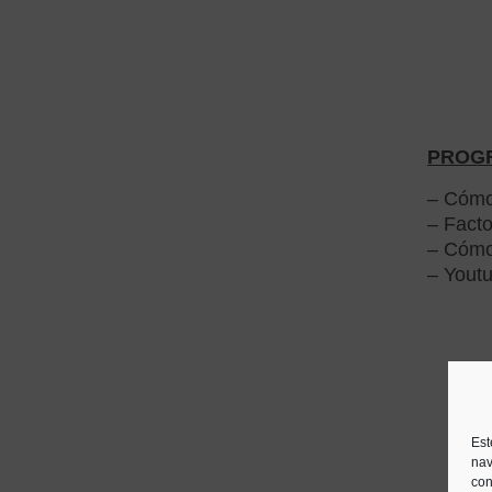
PROG
– Cómo
– Facto
– Cómo 
– Yout
Est
nav
con