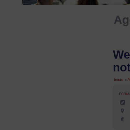
Ag
We
no
Inicio
»
A
FORM