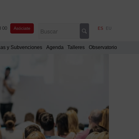
8 00
Asóciate
ES
EU
as y Subvenciones
Agenda
Talleres
Observatorio
Filtrar
por
fecha
Ago
De
20
L
M
M
J
V
S
D
1
2