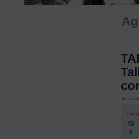
Ag
TA
Tal
cor
Inicio
»
A
EVEN