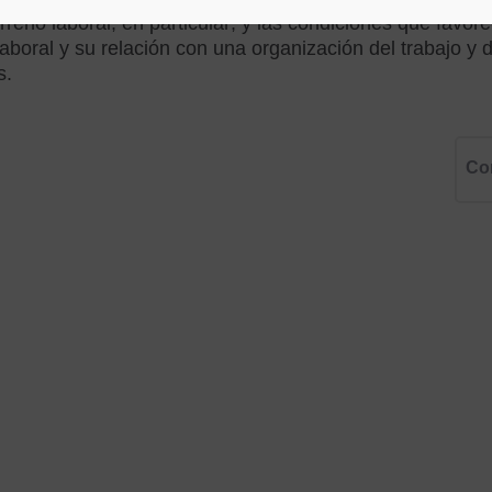
erreno laboral, en particular; y las condiciones que fa
laboral y su relación con una organización del trabajo y d
s.
Co