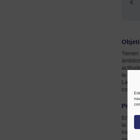
Objeti
Tienen 
ámbitos
actitud
la igua
Las ses
conocim
Est
nav
con
Progr
En este
la impl
incorpo
modelos