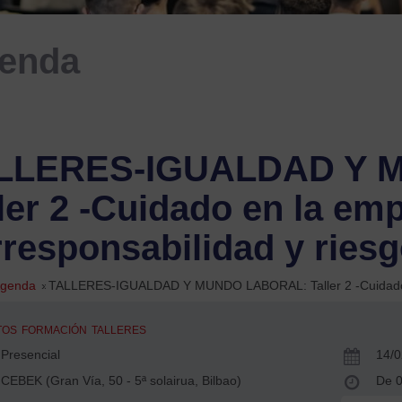
enda
LLERES-IGUALDAD Y 
ler 2 -Cuidado en la em
responsabilidad y riesg
genda
»
TALLERES-IGUALDAD Y MUNDO LABORAL: Taller 2 -Cuidado en
TOS
FORMACIÓN
TALLERES
Presencial
14/0
CEBEK (Gran Vía, 50 - 5ª solairua, Bilbao)
De 0