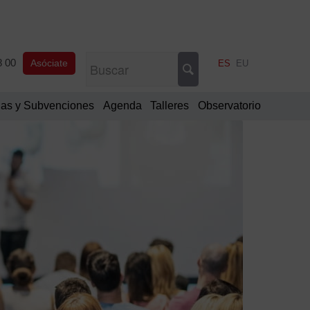
8 00
Asóciate
ES
EU
as y Subvenciones
Agenda
Talleres
Observatorio
Filtrar
por
fecha
Ago
De
20
L
M
M
J
V
S
D
1
2