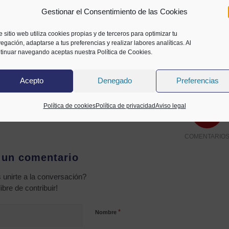
ooperación
Gestionar el Consentimiento de las Cookies
e sitio web utiliza cookies propias y de terceros para optimizar tu
egación, adaptarse a tus preferencias y realizar labores analíticas. Al
tinuar navegando aceptas nuestra Política de Cookies.
Co
Acepto
Denegado
Preferencias
Política de cookies
Política de privacidad
Aviso legal
0
COMENTARIO
 un comentario
 unirte a la conversación?
libre de contribuir!
*
Nombre