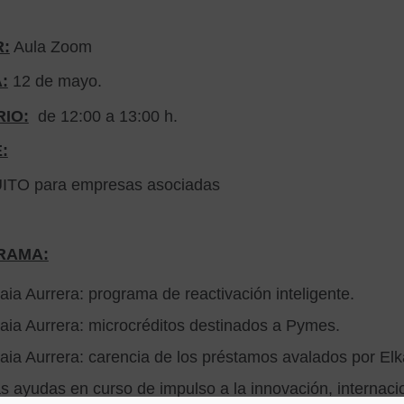
:
Aula Zoom
:
12 de mayo.
IO:
de 12:00 a 13:00 h.
:
TO para empresas asociadas
RAMA:
aia Aurrera: programa de reactivación inteligente.
aia Aurrera: microcréditos destinados a Pymes.
aia Aurrera: carencia de los préstamos avalados por Elk
s ayudas en curso de impulso a la innovación, internaci