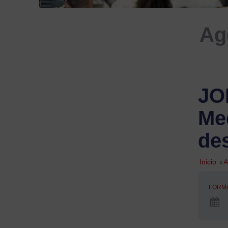
Ag
JO
Me
de
Inicio
»
A
FORM