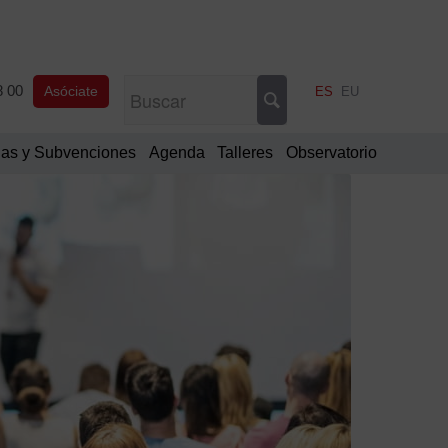
8 00
Asóciate
ES
EU
as y Subvenciones
Agenda
Talleres
Observatorio
Filtrar
por
fecha
Ago
De
20
L
M
M
J
V
S
D
1
2