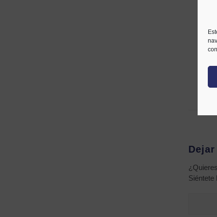
y C
Est
nav
con
Dejar
¿Quieres
Siéntete 