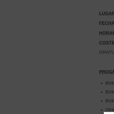
LUGAR
FECHA
HORAR
COSTE
GRATUI
PROG
Bizk
Bizk
Bizk
Otra