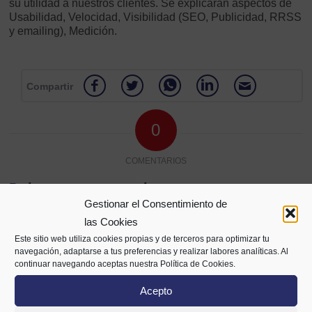
su utilidad a nuestros clientes. Se explicarán aspectos de
Usabilidad, Velocidad, Visibilidad (SEO, Publicidad, RRSS
y emailing), Medición.
Compartir
0
COMENTARIOS
Dejar un comentario
Gestionar el Consentimiento de
¿Quieres unirte a la conversación?
las Cookies
Siéntete libre de contribuir!
Este sitio web utiliza cookies propias y de terceros para optimizar tu
navegación, adaptarse a tus preferencias y realizar labores analíticas. Al
*
Nombre
continuar navegando aceptas nuestra Política de Cookies.
Acepto
*
Correo electrónico