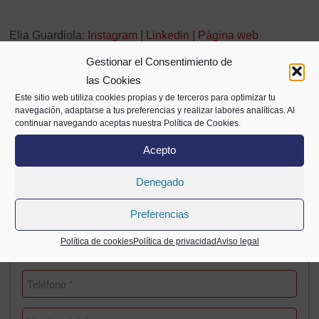
Elia Guardiola:
Instagram
|
Linkedin
|
Página web
Gestionar el Consentimiento de
las Cookies
Este sitio web utiliza cookies propias y de terceros para optimizar tu
navegación, adaptarse a tus preferencias y realizar labores analíticas. Al
continuar navegando aceptas nuestra Política de Cookies.
Acepto
Formulario de pre-inscripcion
Denegado
Preferencias
Política de cookies
Política de privacidad
Aviso legal