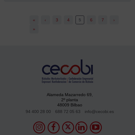
«
‹
3
4
5
6
7
›
»
Alameda Mazarredo 69,
2º planta
48009 Bilbao
94 400 28 00
688 72 05 63
info@cecobi.es