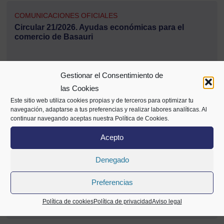
COMUNICACIONES OFICIALES
Circular 21/2026. Ayudas económicas para el
comercio de Basauri
18/02/2026
Gestionar el Consentimiento de
Descargar PDF
las Cookies
Este sitio web utiliza cookies propias y de terceros para optimizar tu
navegación, adaptarse a tus preferencias y realizar labores analíticas. Al
continuar navegando aceptas nuestra Política de Cookies.
COMUNICACIONES OFICIALES
Acepto
Circular 20/2026. Premios Bilbao Balioen Hiria
Sariak 2026
Denegado
16/02/2026
Preferencias
Descargar PDF
Política de cookies
Política de privacidad
Aviso legal