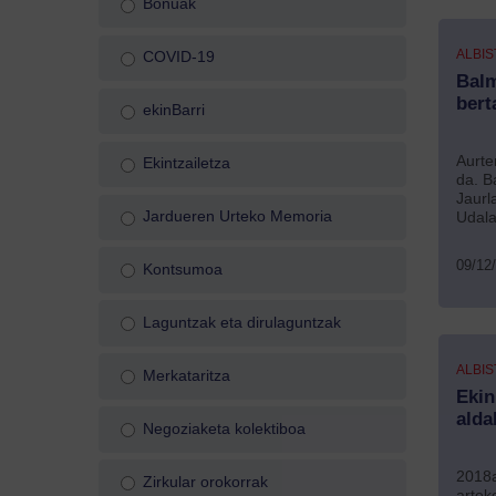
Bonuak
ALBIS
COVID-19
Balm
bert
ekinBarri
Aurte
Ekintzailetza
da. B
Jaurl
Jardueren Urteko Memoria
Udala
09/12
Kontsumoa
Laguntzak eta dirulaguntzak
ALBIS
Merkataritza
Ekin
alda
Negoziaketa kolektiboa
2018a
Zirkular orokorrak
artek