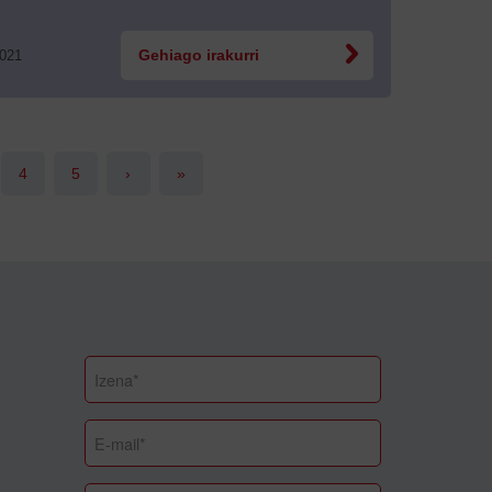
2021
Gehiago irakurri
4
5
›
»