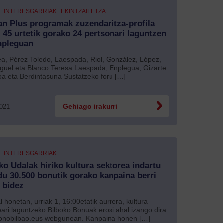
E INTERESGARRIAK
EKINTZAILETZA
an Plus programak zuzendaritza-profila
 45 urtetik gorako 24 pertsonari laguntzen
npleguan
ea, Pérez Toledo, Laespada, Riol, González, López,
guel eta Blanco Teresa Laespada, Enplegua, Gizarte
ioa eta Berdintasuna Sustatzeko foru […]
2021
Gehiago irakurri
E INTERESGARRIAK
ko Udalak hiriko kultura sektorea indartu
du 30.500 bonutik gorako kanpaina berri
 bidez
 honetan, urriak 1, 16:00etatik aurrera, kultura
eari laguntzeko Bilboko Bonuak erosi ahal izango dira
nobilbao.eus webgunean. Kanpaina honen […]