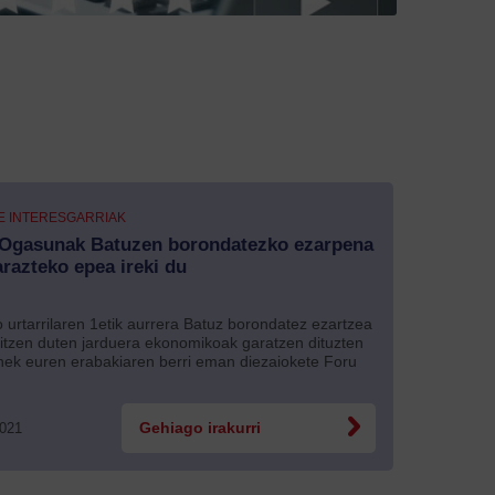
E INTERESGARRIAK
 Ogasunak Batuzen borondatezko ezarpena
arazteko epea ireki du
 urtarrilaren 1etik aurrera Batuz borondatez ezartzea
itzen duten jarduera ekonomikoak garatzen dituzten
nek euren erabakiaren berri eman diezaiokete Foru
2021
Gehiago irakurri