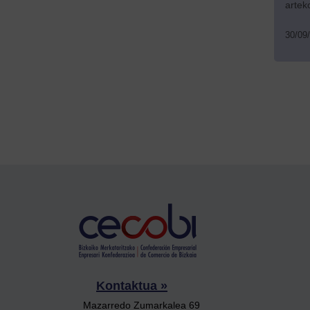
artek
30/09
Kontaktua »
Mazarredo Zumarkalea 69