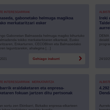
TE INTERESGARRIAK
ALBIST
aseda, gabonetako helmuga magikoa
Ireki
ako merkataritzari esker
Talde
aurre
ngo Gabonetan Balmaseda helmuga magiko bihurtuko
DEMA E
almadenda tokiko merkataritzaren elkarteak, Eusko
deialdi
aritzaren, Enkarturren, CECOBIren eta Balmasedako
progra
ren laguntzarekin, ahalegina […]
/2021
Gehiago irakurri
24/10/
TE INTERESGARRIAK
MERKATARITZA
ALBIST
barrik eraldaketaren eta enpresa-
4.292
ketaren fokuan jartzen ditu pertsonak
Denda
n sortu zen Ekinbarri, Bizkaiko enpresa-elkarteen
Aurrek
o lehen lankidetza-proiektu handia.
honeta