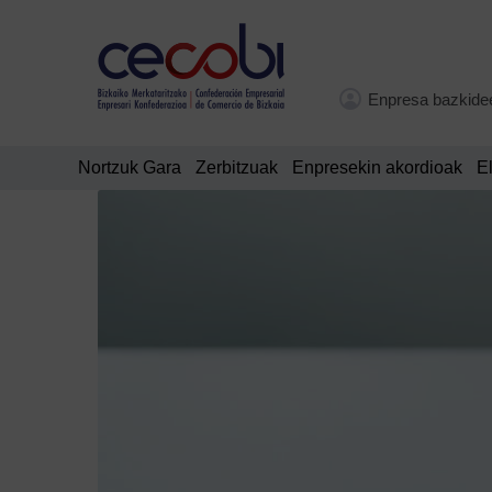
Enpresa bazkide
Nortzuk Gara
Zerbitzuak
Enpresekin akordioak
E