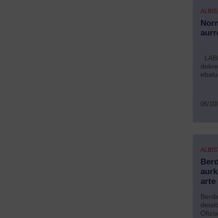
ALBIS
Norm
aurr
LABIk
dekre
ebalu
06/10
ALBIS
Berd
aurk
arte
Berdi
deial
Ofizi