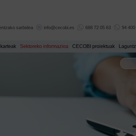
entzako sarbidea
info@cecobi.es
688 72 05 63
94 400
lkarteak
Sektoreko informazioa
CECOBI proiektuak
Laguntz