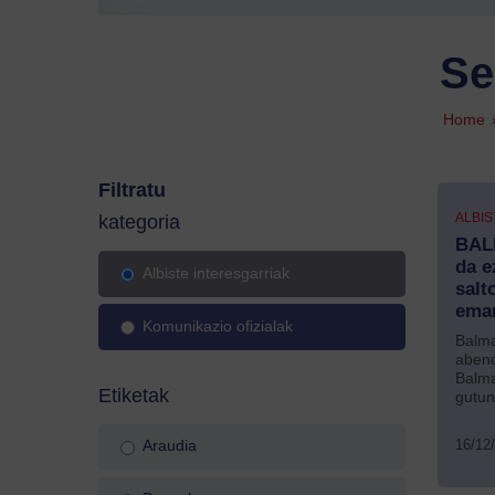
Se
Home
Filtratu
ALBIS
kategoria
BAL
da e
Albiste interesgarriak
salt
ema
Komunikazio ofizialak
Balma
abend
Balma
Etiketak
gutun
16/12
Araudia