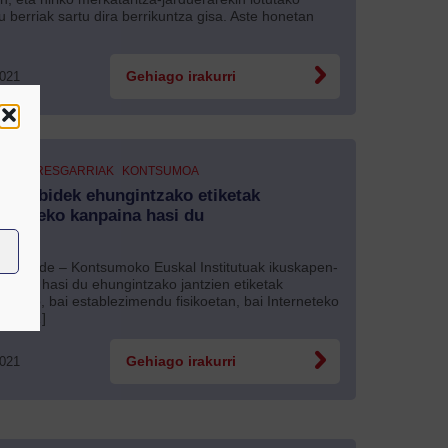
u berriak sartu dira berrikuntza gisa. Aste honetan
2021
Gehiago irakurri
E INTERESGARRIAK
KONTSUMOA
umobidek ehungintzako etiketak
olatzeko kanpaina hasi du
mobide – Kontsumoko Euskal Institutuak ikuskapen-
na bat hasi du ehungintzako jantzien etiketak
latzeko, bai establezimendu fisikoetan, bai Interneteko
an. […]
2021
Gehiago irakurri