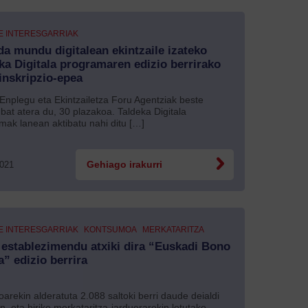
E INTERESGARRIAK
 da mundu digitalean ekintzaile izateko
ka Digitala programaren edizio berrirako
inskripzio-epea
nplegu eta Ekintzailetza Foru Agentziak beste
 bat atera du, 30 plazakoa. Taldeka Digitala
mak lanean aktibatu nahi ditu […]
2021
Gehiago irakurri
E INTERESGARRIAK
KONTSUMOA
MERKATARITZA
 establezimendu atxiki dira “Euskadi Bono
” edizio berrira
oarekin alderatuta 2.088 saltoki berri daude deialdi
n, eta hiriko merkataritza-jarduerarekin lotutako