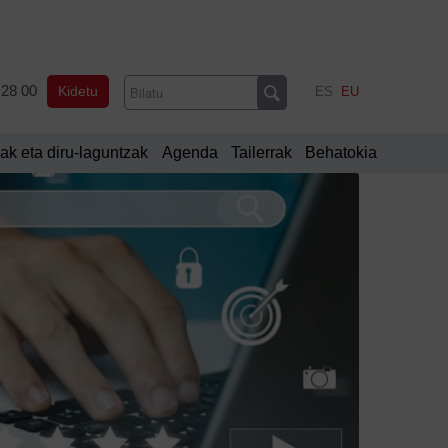
 28 00
Kidetu
ES
EU
ak eta diru-laguntzak
Agenda
Tailerrak
Behatokia