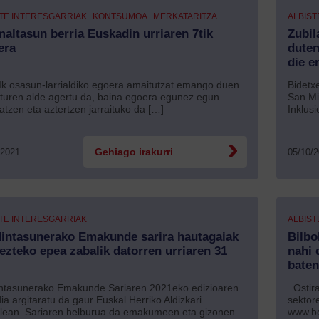
TE INTERESGARRIAK
KONTSUMOA
MERKATARITZA
ALBIST
altasun berria Euskadin urriaren 7tik
Zubil
era
duten
die e
 osasun-larrialdiko egoera amaitutzat emango duen
Bidetx
turen alde agertu da, baina egoera egunez egun
San Mi
atzen eta aztertzen jarraituko da […]
Inklus
/2021
Gehiago irakurri
05/10/
TE INTERESGARRIAK
ALBIST
intasunerako Emakunde sarira hautagaiak
Bilbo
ezteko epea zabalik datorren urriaren 31
nahi 
baten
ntasunerako Emakunde Sariaren 2021eko edizioaren
Ostiral
dia argitaratu da gaur Euskal Herriko Aldizkari
sektor
alean. Sariaren helburua da emakumeen eta gizonen
www.bo