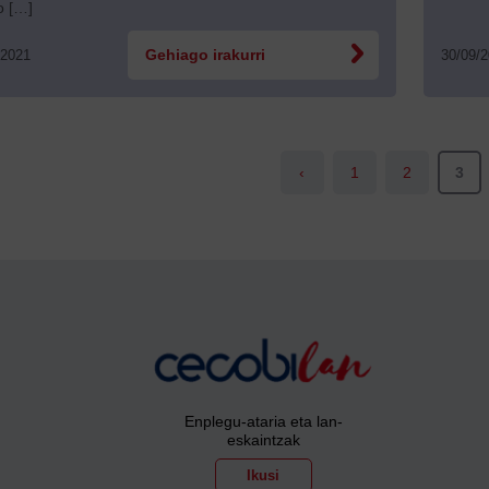
o […]
/2021
Gehiago irakurri
30/09/
‹
1
2
3
Enplegu-ataria eta lan-
eskaintzak
Ikusi