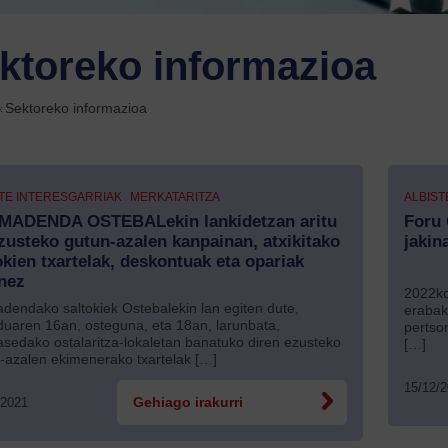
ktoreko informazioa
»
Sektoreko informazioa
TE INTERESGARRIAK
MERKATARITZA
ALBIST
MADENDA OSTEBALekin lankidetzan aritu
Foru
zusteko gutun-azalen kanpainan, atxikitako
jakin
okien txartelak, deskontuak eta opariak
nez
2022ko
dendako saltokiek Ostebalekin lan egiten dute,
erabak
uaren 16an, osteguna, eta 18an, larunbata,
pertso
sedako ostalaritza-lokaletan banatuko diren ezusteko
[…]
-azalen ekimenerako txartelak […]
15/12/
/2021
Gehiago irakurri