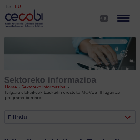
ES
EU
Sektoreko informazioa
Home
»
Sektoreko informazioa
»
Ibilgailu elektrikoak Euskadin erosteko MOVES III laguntza-
programa berriaren...
Filtratu