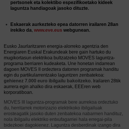
pertsonek eta kolektibo espezifikoetako kideek
laguntza handiagoak jasoko dituzte.
Eskaerak aurkezteko epea datorren irailaren 28an
irekiko da
,
www.eve.eus
webgunean.
Eusko Jaurlaritzaren energia-alorreko agentzia den
Energiaren Euskal Erakundeak bere gain hartuko du
mugikortasun elektrikoa bultzatzeko MOVES laguntza-
programa berriaren kudeaketa. Une honetan indarrean
dagoen MOVES II ordeztera datorren programak handitu
egin du partikularrentzako laguntzen zenbatekoa:
gehienez 7.000 euro ibilgailu bakoitzeko.
Irailaren 28tik
aurrera egin ahalko dira eskaerak, EEEren web
korporatiboan.
MOVES III laguntza-programak bere aurrekoa ordeztuko
du, herritarrek motorizazio elektrikoko ibilgailuak
erosteagatik jasoko duten zenbatekoa nabarmen handituz,
nola ibilgailu elektriko entxufagarriei hala erregai-pila
bidezkoei dagokienez. Laguntza desberdinak izango dira