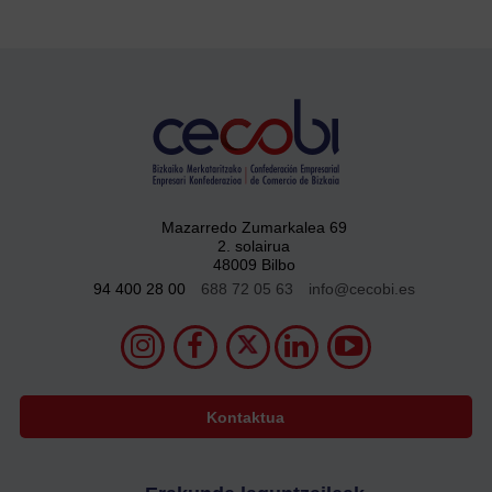
Mazarredo Zumarkalea 69
2. solairua
48009 Bilbo
94 400 28 00
688 72 05 63
info@cecobi.es
Kontaktua