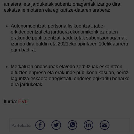
amaiera, eta jarduketak subentzionagarriak izango dira
eskatzaile motaren eta egikaritze-dataren arabera:
Autonomoentzat, pertsona fisikoentzat, jabe-
erkidegoentzat eta jarduera ekonomikorik ez duten
erakunde publikoentzat, jarduketak subentzionagarriak
izango dira baldin eta 2021eko apirilaren 10etik aurrera
egin badira.
Merkatuan ondasunak eta/edo zerbitzuak eskaintzen
dituzten enpresa eta erakunde publikoen kasuan, berriz,
laguntza-eskaera erregistratu ondoren egikaritu beharko
dira jarduketak.
Iturria:
EVE
Partekatu