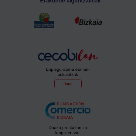
Erakunde laguntzaileak
Enplegu-ataria eta lan-
eskaintzak
Ikusi
Doako prestakuntza
langileentzat.