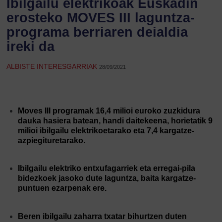
Ibilgailu elektrikoak Euskadin
erosteko MOVES III laguntza-
programa berriaren deialdia
ireki da
ALBISTE INTERESGARRIAK
28/09/2021
Moves III programak 16,4 milioi euroko zuzkidura
dauka hasiera batean, handi daitekeena, horietatik 9
milioi ibilgailu elektrikoetarako eta 7,4 kargatze-
azpiegituretarako.
Ibilgailu elektriko entxufagarriek eta erregai-pila
bidezkoek jasoko dute laguntza, baita kargatze-
puntuen ezarpenak ere.
Beren ibilgailu zaharra txatar bihurtzen duten