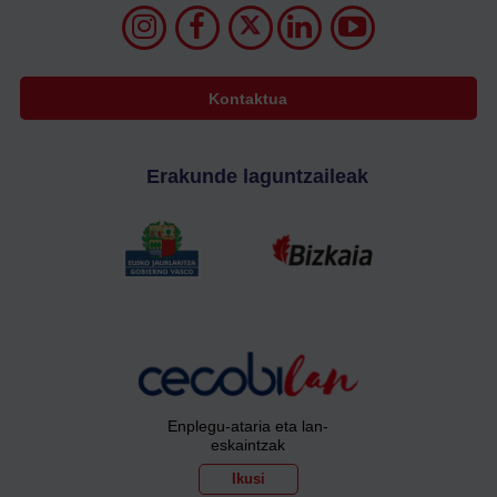
Kontaktua
Erakunde laguntzaileak
Enplegu-ataria eta lan-
eskaintzak
Ikusi