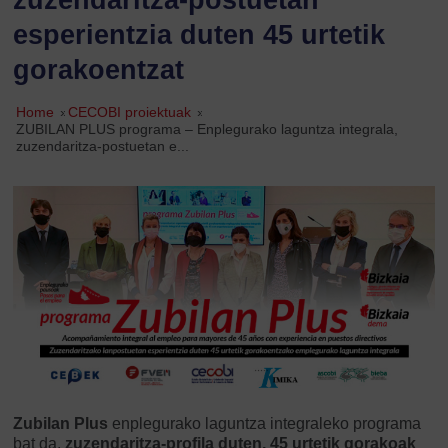
esperientzia duten 45 urtetik
gorakoentzat
Home
»
CECOBI proiektuak
»
ZUBILAN PLUS programa – Enplegurako laguntza integrala,
zuzendaritza-postuetan e...
Zubilan Plus
enplegurako laguntza integraleko programa
bat da,
zuzendaritza-profila duten, 45 urtetik gorakoak