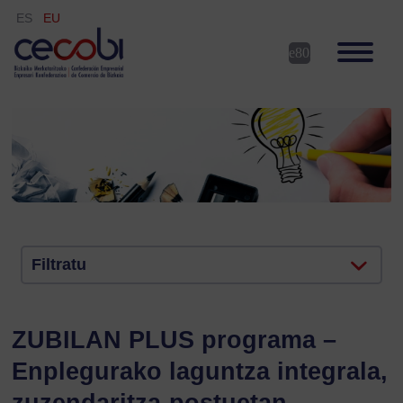
ES
EU
Filtratu
ZUBILAN PLUS programa –
Enplegurako laguntza integrala,
zuzendaritza-postuetan