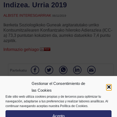
Indizea. Urria 2019
ALBISTE INTERESGARRIAK
06/11/2019
Ikerketa Soziologikoko Guneak argitaratutako urriko
Kontsumitzailearen Konfiantzako hileroko Adierazlea (ICC-
a) 73,3 puntutan kokatzen da, aurreko datuekiko 7,4 puntu
azpitik.
Informazio gehiago
Partekatu
Gestionar el Consentimiento de
las Cookies
Este sitio web utiliza cookies propias y de terceros para optimizar tu
navegación, adaptarse a tus preferencias y realizar labores analíticas. Al
continuar navegando aceptas nuestra Política de Cookies.
Acepto