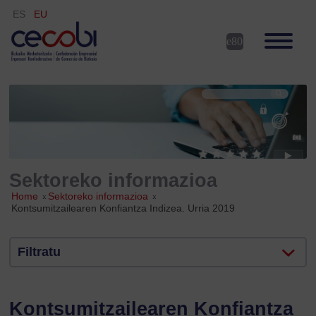
ES
EU
Sektoreko informazioa
Home
»
Sektoreko informazioa
»
Kontsumitzailearen Konfiantza Indizea. Urria 2019
Filtratu
Kontsumitzailearen Konfiantza