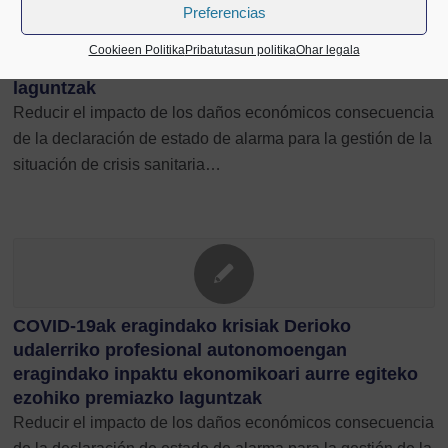
Preferencias
COVID-19ak Derioko udalerriko merkataritzan
eragindako krisiak eragindako inpaktu
Cookieen Politika
Pribatutasun politika
Ohar legala
ekonomikoari aurre egiteko ezohiko premiazko
laguntzak
Reducir el impacto de los daños económicos consecuencia
de la declaración de estado de alarma para la gestión de la
situación de crisis sanitaria…
COVID-19ak eragindako krisiak Derioko
udalerriko profesional autonomoengan
eragindako inpaktu ekonomikoari aurre egiteko
ezohiko premiazko laguntzak
Reducir el impacto de los daños económicos consecuencia