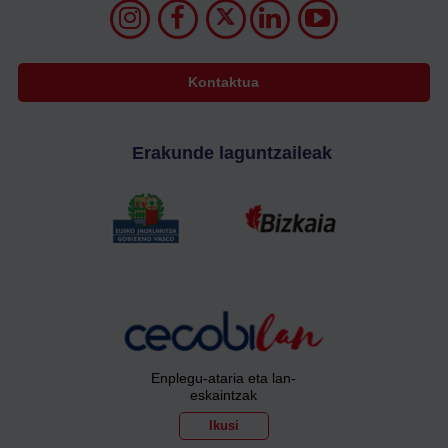
Kontaktua
Erakunde laguntzaileak
Enplegu-ataria eta lan-
eskaintzak
Ikusi