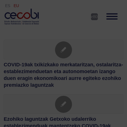
ES
EU
COVID-19ak txikizkako merkataritzan, ostalaritza-
establezimenduetan eta autonomoetan izango
duen eragin ekonomikoari aurre egiteko ezohiko
premiazko laguntzak
Ezohiko laguntzak Getxoko udalerriko
establezimenduak mantentzeko COVID-19ak