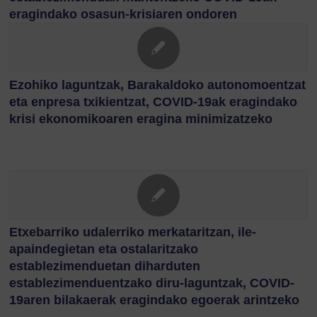
eragindako osasun-krisiaren ondoren
Ezohiko laguntzak, Barakaldoko autonomoentzat
eta enpresa txikientzat, COVID-19ak eragindako
krisi ekonomikoaren eragina minimizatzeko
Etxebarriko udalerriko merkataritzan, ile-
apaindegietan eta ostalaritzako
establezimenduetan diharduten
establezimenduentzako diru-laguntzak, COVID-
19aren bilakaerak eragindako egoerak arintzeko