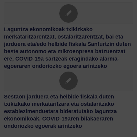
Laguntza ekonomikoak txikizkako
merkataritzarentzat, ostalaritzarentzat, bai eta
jarduera eta/edo helbide fiskala Santurtzin duten
beste autonomo eta mikroenpresa batzuentzat
ere, COVID-19a sartzeak eragindako alarma-
egoeraren ondoriozko egoera arintzeko
Sestaon jarduera eta helbide fiskala duten
txikizkako merkataritzara eta ostalaritzako
establezimenduetara bideratutako laguntza
ekonomikoak, COVID-19aren bilakaeraren
ondoriozko egoerak arintzeko