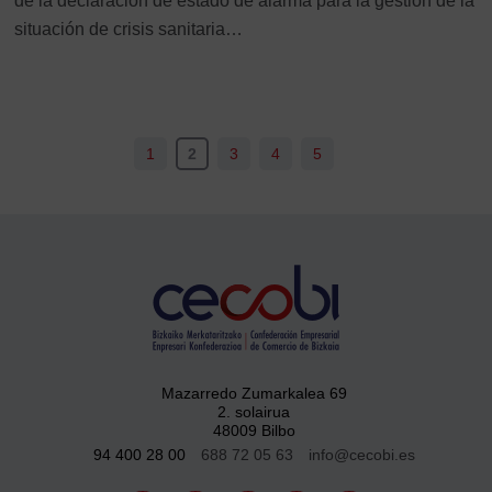
de la declaración de estado de alarma para la gestión de la
situación de crisis sanitaria…
1
2
3
4
5
Mazarredo Zumarkalea 69
2. solairua
48009 Bilbo
94 400 28 00
688 72 05 63
info@cecobi.es