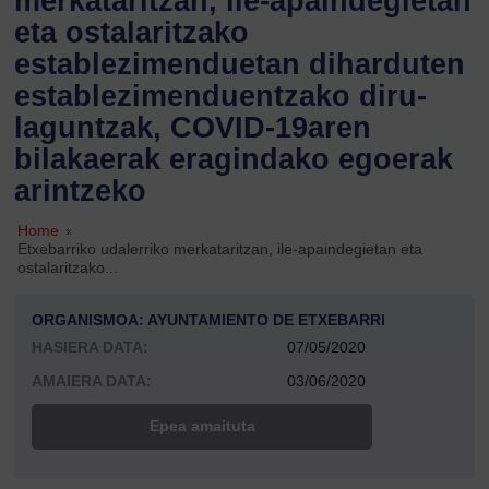
merkataritzan, ile-apaindegietan
eta ostalaritzako
establezimenduetan diharduten
establezimenduentzako diru-
laguntzak, COVID-19aren
bilakaerak eragindako egoerak
arintzeko
Home
»
Etxebarriko udalerriko merkataritzan, ile-apaindegietan eta
ostalaritzako...
ORGANISMOA: AYUNTAMIENTO DE ETXEBARRI
HASIERA DATA:
07/05/2020
AMAIERA DATA:
03/06/2020
Epea amaituta