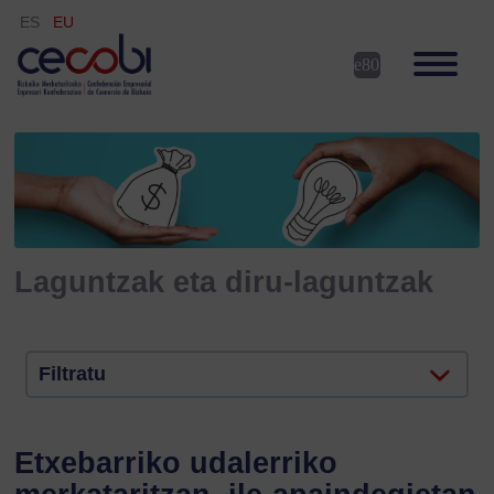
ES
EU
Laguntzak eta diru-laguntzak
Filtratu
Etxebarriko udalerriko