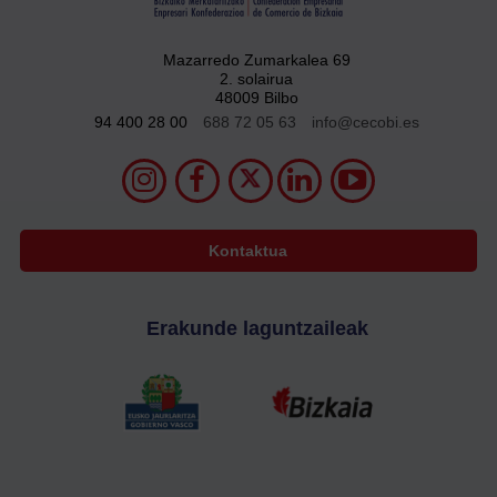
Mazarredo Zumarkalea 69
2. solairua
48009 Bilbo
94 400 28 00
688 72 05 63
info@cecobi.es
Kontaktua
Erakunde laguntzaileak