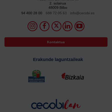
2. solairua
48009 Bilbo
94 400 28 00
688 72 05 63
info@cecobi.es
Kontaktua
Erakunde laguntzaileak