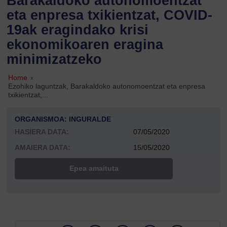
Barakaldoko autonomoentzat
eta enpresa txikientzat, COVID-
19ak eragindako krisi
ekonomikoaren eragina
minimizatzeko
Home
»
Ezohiko laguntzak, Barakaldoko autonomoentzat eta enpresa
txikientzat,...
ORGANISMOA: INGURALDE
HASIERA DATA:
07/05/2020
AMAIERA DATA:
15/05/2020
Epea amaituta