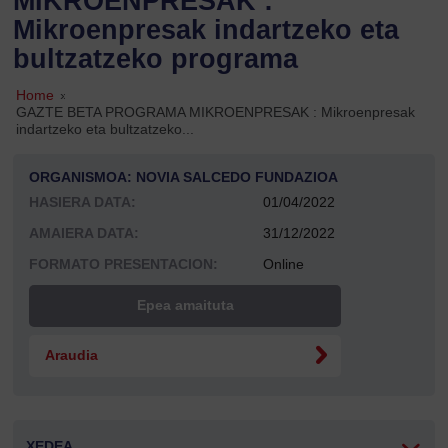
MIKROENPRESAK :
Mikroenpresak indartzeko eta
bultzatzeko programa
Home
»
GAZTE BETA PROGRAMA MIKROENPRESAK : Mikroenpresak
indartzeko eta bultzatzeko...
ORGANISMOA: NOVIA SALCEDO FUNDAZIOA
HASIERA DATA:
01/04/2022
AMAIERA DATA:
31/12/2022
FORMATO PRESENTACION:
Online
Epea amaituta
Araudia
XEDEA