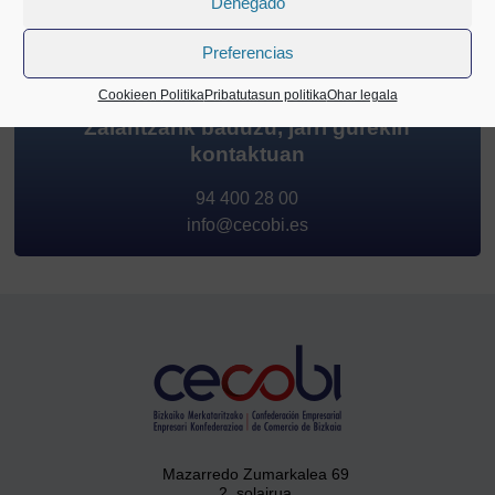
Denegado
Preferencias
Cookieen Politika
Pribatutasun politika
Ohar legala
Zalantzarik baduzu, jarri gurekin
kontaktuan
94 400 28 00
info@cecobi.es
Mazarredo Zumarkalea 69
2. solairua