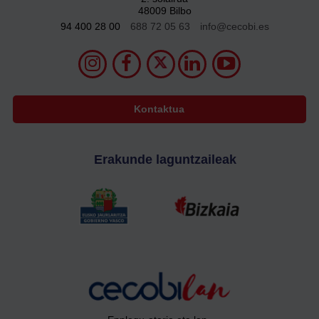
48009 Bilbo
94 400 28 00
688 72 05 63
info@cecobi.es
Kontaktua
Erakunde laguntzaileak