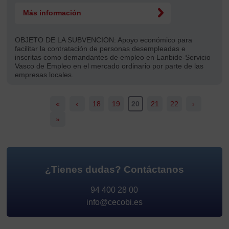
Más información
OBJETO DE LA SUBVENCION:
Apoyo económico para
facilitar la contratación de personas desempleadas e
inscritas como demandantes de empleo en Lanbide-Servicio
Vasco de Empleo en el mercado ordinario por parte de las
empresas locales.
«
‹
18
19
20
21
22
›
»
¿Tienes dudas?
Contáctanos
94 400 28 00
info@cecobi.es