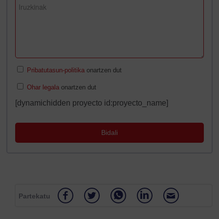
Pribatutasun-politika
onartzen dut
Ohar legala
onartzen dut
[dynamichidden proyecto id:proyecto_name]
Partekatu