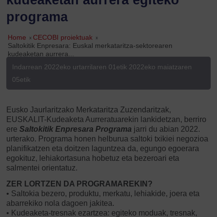
programa
Home
»
CECOBI proiektuak
»
Saltokitik Enpresara: Euskal merkataritza-sektorearen
kudeaketan aurrera...
Indarrean 2022eko urtarrilaren 01etik 2022eko maiatzaren
05etik
Eusko Jaurlaritzako Merkataritza Zuzendaritzak,
EUSKALIT-Kudeaketa Aurreratuarekin lankidetzan, berriro
ere
Saltokitik Enpresara Programa
jarri du abian 2022.
urterako. Programa honen helburua saltoki txikiei negozioa
planifikatzen eta doitzen laguntzea da, egungo egoerara
egokituz, lehiakortasuna hobetuz eta bezeroari eta
salmentei orientatuz.
ZER LORTZEN DA PROGRAMAREKIN?
• Saltokia bezero, produktu, merkatu, lehiakide, joera eta
abarrekiko nola dagoen jakitea.
• Kudeaketa-tresnak ezartzea: egiteko moduak, tresnak,