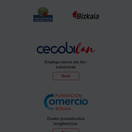
Enplegu-ataria eta lan-
eskaintzak
Ikusi
Doako prestakuntza
langileentzat.