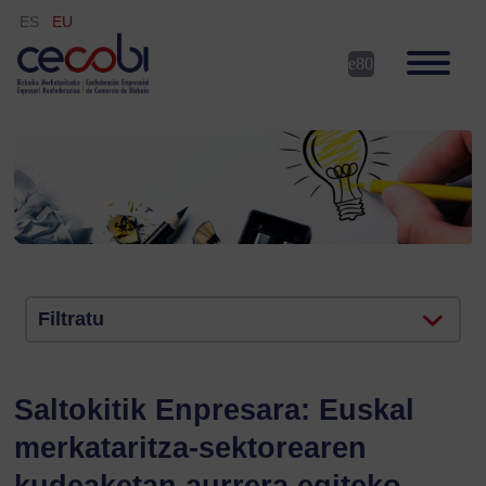
ES
EU
Filtratu
Saltokitik Enpresara: Euskal
merkataritza-sektorearen
kudeaketan aurrera egiteko