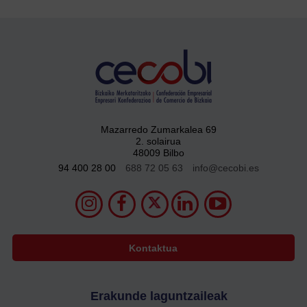
Mazarredo Zumarkalea 69
2. solairua
48009 Bilbo
94 400 28 00
688 72 05 63
info@cecobi.es
Kontaktua
Erakunde laguntzaileak