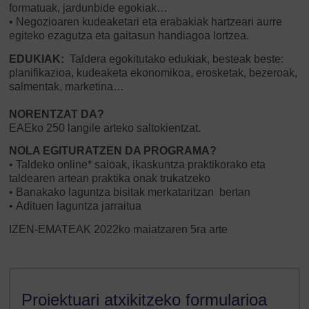
formatuak, jardunbide egokiak…
• Negozioaren kudeaketari eta erabakiak hartzeari aurre
egiteko ezagutza eta gaitasun handiagoa lortzea.
EDUKIAK:
Taldera egokitutako edukiak, besteak beste:
planifikazioa, kudeaketa ekonomikoa, erosketak, bezeroak,
salmentak, marketina…
NORENTZAT DA?
EAEko 250 langile arteko saltokientzat.
NOLA EGITURATZEN DA PROGRAMA?
• Taldeko online* saioak, ikaskuntza praktikorako eta
taldearen artean praktika onak trukatzeko
• Banakako laguntza bisitak merkataritzan bertan
• Adituen laguntza jarraitua
IZEN-EMATEAK 2022ko maiatzaren 5ra arte
Proiektuari atxikitzeko formularioa