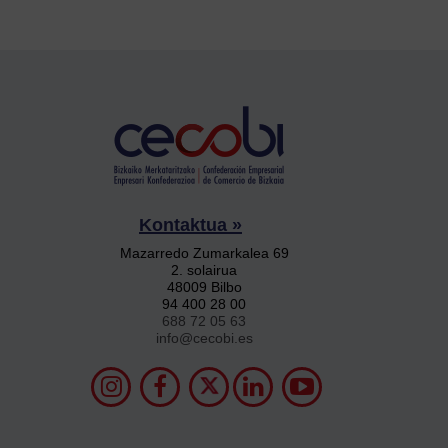
Kontaktua »
Mazarredo Zumarkalea 69
2. solairua
48009 Bilbo
94 400 28 00
688 72 05 63
info@cecobi.es