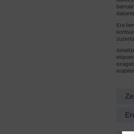
barruan
dakarte
Era ber
kontsum
zuzentz
Amaitze
ekipoen
ezagati
erabile
Ze
Er