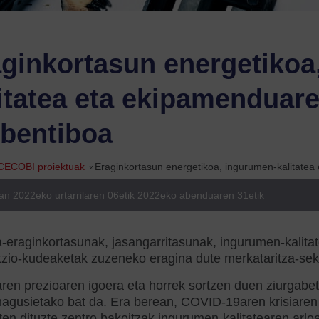
ginkortasun energetikoa
itatea eta ekipamenduar
bentiboa
CECOBI proiektuak
»
Eraginkortasun energetikoa, ingurumen-kalitatea
an 2022eko urtarrilaren 06etik 2022eko abenduaren 31etik
-eraginkortasunak, jasangarritasunak, ingurumen-kalitat
zio-kudeaketak zuzeneko eragina dute merkataritza-sek
ren prezioaren igoera eta horrek sortzen duen ziurgab
agusietako bat da. Era berean, COVID-19aren krisiaren 
ten dituzte zentro bakoitzak ingurumen-kalitatearen arlo