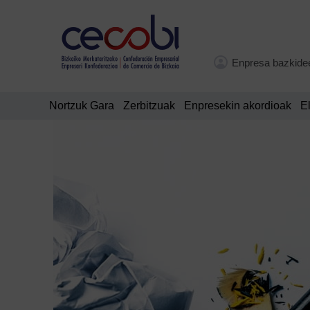
Enpresa bazkide
Nortzuk Gara
Zerbitzuak
Enpresekin akordioak
E