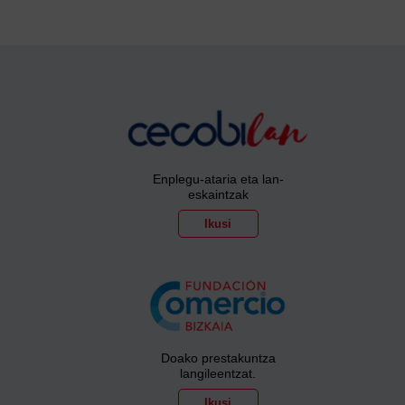
Enplegu-ataria eta lan-
eskaintzak
Ikusi
Doako prestakuntza
langileentzat.
Ikusi