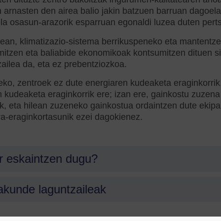
 arnasten den airea balio jakin batzuen barruan dagoela 
la osasun-arazorik esparruan egonaldi luzea duten pert
ean, klimatizazio-sistema berrikuspeneko eta mantentze
itzen eta baliabide ekonomikoak kontsumitzen dituen s
ailea da, eta ez prebentziozkoa.
ko, zentroek ez dute energiaren kudeaketa eraginkorrik
 kudeaketa eraginkorrik ere; izan ere, gainkostu zuzena 
k, eta hilean zuzeneko gainkostua ordaintzen dute ekipa
ra-eraginkortasunik ezei dagokienez.
r eskaintzen dugu?
akunde laguntzaileak