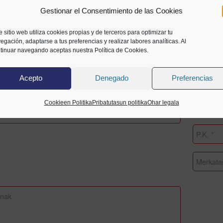
Gestionar el Consentimiento de las Cookies
ektuari atxikitzeko formularioa
e sitio web utiliza cookies propias y de terceros para optimizar tu
egación, adaptarse a tus preferencias y realizar labores analíticas. Al
tinuar navegando aceptas nuestra Política de Cookies.
Acepto
Denegado
Preferencias
Cookieen Politika
Pribatutasun politika
Ohar legala