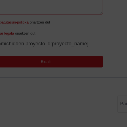
batutasun-politika
onartzen dut
ar legala
onartzen dut
amichidden proyecto id:proyecto_name]
Pa