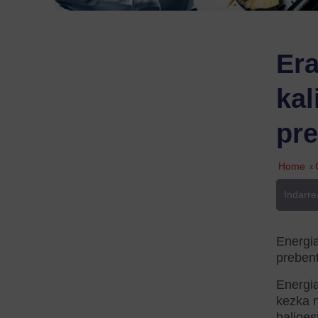
Era
kal
pre
Home
»
Indarre
Energia
prebent
Energia
kezka n
balioes