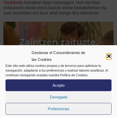
Youtubeko
kanalean dago eskuragarri. Hori eta ikus-
entzunezko beste pieza batzuk online hedabideetan eta
sare sozialetan ere ikusi ahal izango dira abenduan.
Gestionar el Consentimiento de
las Cookies
Este sitio web utiliza cookies propias y de terceros para optimizar tu
navegación, adaptarse a tus preferencias y realizar labores analíticas. Al
continuar navegando aceptas nuestra Política de Cookies.
Acepto
Denegado
Preferencias