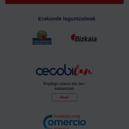
Erakunde laguntzaileak
Enplegu-ataria eta lan-
eskaintzak
Ikusi