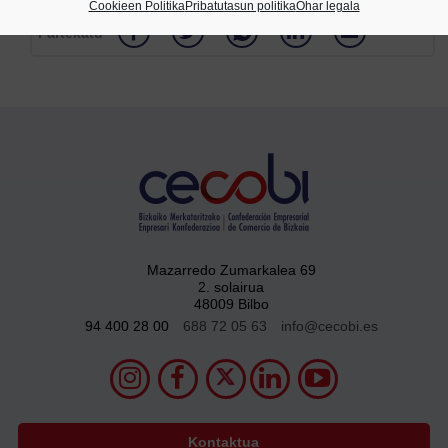
Cookieen Politika
Pribatutasun politika
Ohar legala
Partekatu
Mazarredo Zumarkalea 69
2. solairua
48009 Bilbo
94 400 28 00
688 72 05 63
info@cecobi.es
Kontaktua