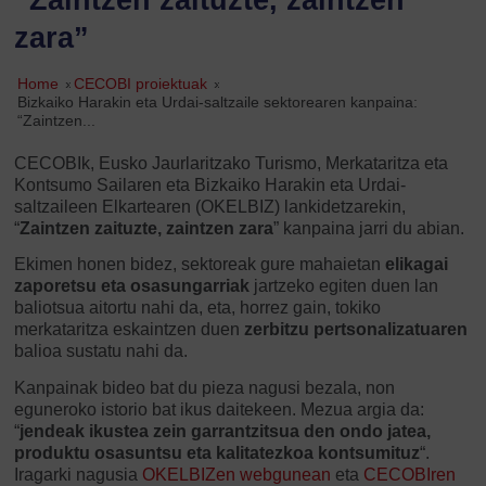
zara”
Home
»
CECOBI proiektuak
»
Bizkaiko Harakin eta Urdai-saltzaile sektorearen kanpaina:
“Zaintzen...
CECOBIk, Eusko Jaurlaritzako Turismo, Merkataritza eta
Kontsumo Sailaren eta Bizkaiko Harakin eta Urdai-
saltzaileen Elkartearen (OKELBIZ) lankidetzarekin,
“
Zaintzen zaituzte, zaintzen zara
” kanpaina jarri du abian.
Ekimen honen bidez, sektoreak gure mahaietan
elikagai
zaporetsu eta osasungarriak
jartzeko egiten duen lan
baliotsua aitortu nahi da, eta, horrez gain, tokiko
merkataritza eskaintzen duen
zerbitzu pertsonalizatuaren
balioa sustatu nahi da.
Kanpainak bideo bat du pieza nagusi bezala, non
eguneroko istorio bat ikus daitekeen. Mezua argia da:
“
jendeak ikustea zein garrantzitsua den ondo jatea,
produktu osasuntsu eta kalitatezkoa kontsumituz
“.
Iragarki nagusia
OKELBIZen webgunean
eta
CECOBIren