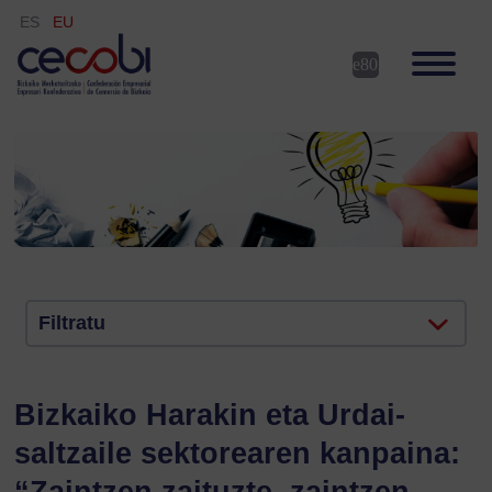
ES
EU
Filtratu
Bizkaiko Harakin eta Urdai-
saltzaile sektorearen kanpaina:
“Zaintzen zaituzte, zaintzen