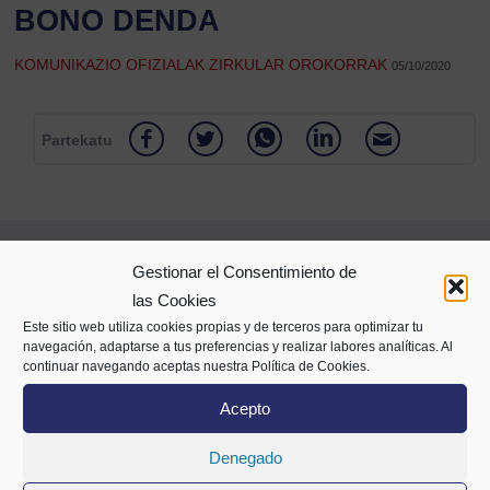
BONO DENDA
KOMUNIKAZIO OFIZIALAK ZIRKULAR OROKORRAK
05/10/2020
Partekatu
Gestionar el Consentimiento de
las Cookies
Este sitio web utiliza cookies propias y de terceros para optimizar tu
navegación, adaptarse a tus preferencias y realizar labores analíticas. Al
continuar navegando aceptas nuestra Política de Cookies.
Mazarredo Zumarkalea 69
Acepto
2. solairua
48009 Bilbo
Denegado
94 400 28 00
688 72 05 63
info@cecobi.es