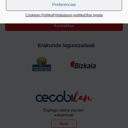
Preferencias
Cookieen Politika
Pribatutasun politika
Ohar legala
Kontaktua
Erakunde laguntzaileak
Enplegu-ataria eta lan-
eskaintzak
Ikusi