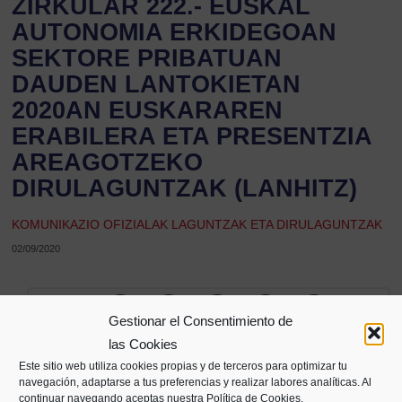
ZIRKULAR 222.- EUSKAL
AUTONOMIA ERKIDEGOAN
SEKTORE PRIBATUAN
DAUDEN LANTOKIETAN
2020AN EUSKARAREN
ERABILERA ETA PRESENTZIA
AREAGOTZEKO
DIRULAGUNTZAK (LANHITZ)
KOMUNIKAZIO OFIZIALAK LAGUNTZAK ETA DIRULAGUNTZAK
02/09/2020
Partekatu
Gestionar el Consentimiento de
las Cookies
Este sitio web utiliza cookies propias y de terceros para optimizar tu
navegación, adaptarse a tus preferencias y realizar labores analíticas. Al
continuar navegando aceptas nuestra Política de Cookies.