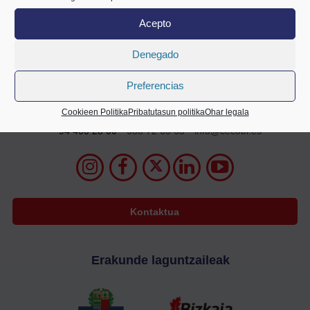
Acepto
Denegado
Preferencias
Mazarredo Zumarkalea 69
2. solairua
Cookieen Politika
Pribatutasun politika
Ohar legala
48009 Bilbo
94 400 28 00
688 72 05 63
info@cecobi.es
Kontaktua
Erakunde laguntzaileak