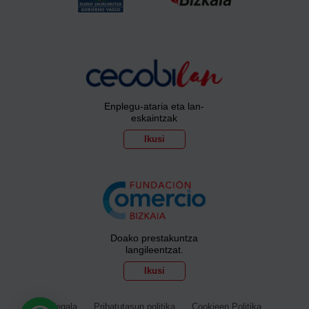
Enplegu-ataria eta lan-
eskaintzak
Ikusi
Doako prestakuntza
langileentzat.
Ikusi
Ohar legala
Pribatutasun politika
Cookieen Politika