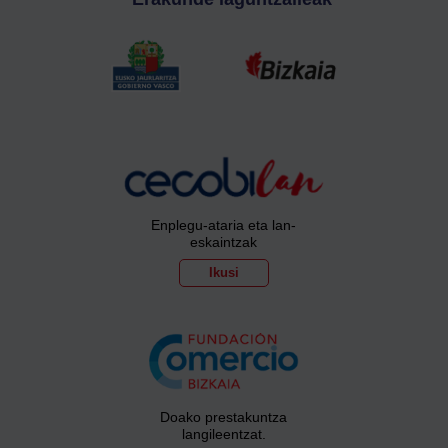
Enplegu-ataria eta lan-
eskaintzak
Ikusi
Doako prestakuntza
langileentzat.