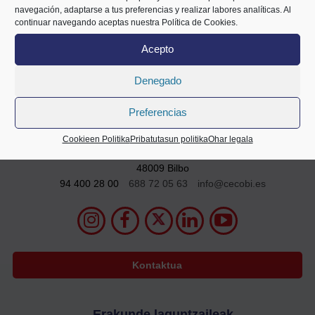
navegación, adaptarse a tus preferencias y realizar labores analíticas. Al
continuar navegando aceptas nuestra Política de Cookies.
Acepto
Denegado
Preferencias
Cookieen Politika
Pribatutasun politika
Ohar legala
Mazarredo Zumarkalea 69
2. solairua
48009 Bilbo
94 400 28 00
688 72 05 63
info@cecobi.es
Kontaktua
Erakunde laguntzaileak