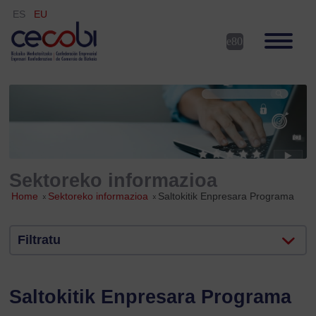
ES
EU
Sektoreko informazioa
Home
»
Sektoreko informazioa
»
Saltokitik Enpresara Programa
Filtratu
Saltokitik Enpresara Programa