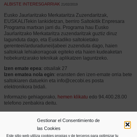
ALBISTE INTERESGARRIAK
21/02/2019
Eusko Jaurlaritzako Merkataritza Zuzendaritzak,
EUSKALITekin lankidetzan, berriro Saltokitik Enpresara
Programa martxan jarri du. Programa hau Eusko
Jaurlaritzako Merkataritza zuzendaritzak guztiz diruz
lagunduta dago, eta Euskadiko saltokietako
gerenteei/arduradunei/jabeei zuzenduta dago, haien
saltokiak lehiakorragoak egiteko eta haien kudeaketan
hobekuntzarako teknikak aplikatzen laguntzeko.
Izen emate epea
: otsailak 27
Izen ematea nola egin
: eransten den izen-emate orria bete
saltokiaren datuekin eta info@cecobi.es posta
elektronikora bidali.
Informazio gehiagorako,
hemen klikatu
edo 94.400.28.00
telefono zenbakira deitu.
Gestionar el Consentimiento de
Partekatu
las Cookies
Este sitio web utiliza cookies propias y de terceros para optimizar tu