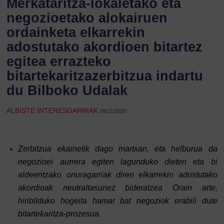
Merkataritza-lokaletako eta
negozioetako alokairuen
ordainketa elkarrekin
adostutako akordioen bitartez
egitea errazteko
bitartekaritzazerbitzua indartu
du Bilboko Udalak
ALBISTE INTERESGARRIAK
09/11/2020
Zerbitzua ekainetik dago martxan, eta helburua da
negozioei aurrera egiten lagunduko dieten eta bi
aldeentzako onuragarriak diren elkarrekin adostutako
akordioak neutraltasunez bideratzea Orain arte,
hiribilduko hogeita hamar bat negoziok erabili dute
bitartekaritza-prozesua.