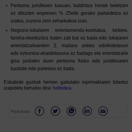
Pertsona juridikoen kasuan, baldintza horiek betetzen
ez dituzten enpresen % 25etik gorako partaidetza ez
izatea, zuzena zein zeharkakoa izan.
Negozio-lokalaren errentamendu-kontratua, betiere,
familia-etxebizitza baten zati bat ez bada edo lokalaren
errentatzailearekin 2. mailara arteko odolkidetasun
edo ezkontza-ahaidetasuna ez badago eta errentatzaile
gisa jarduten duen pertsona fisiko edo juridikoaren
bazkide edo partedun ez bada.
Eskabide guztiak hemen gaitutako inprimakiaren bitartez
izapidetu beharko dira:
helbidea
.
Partekatu