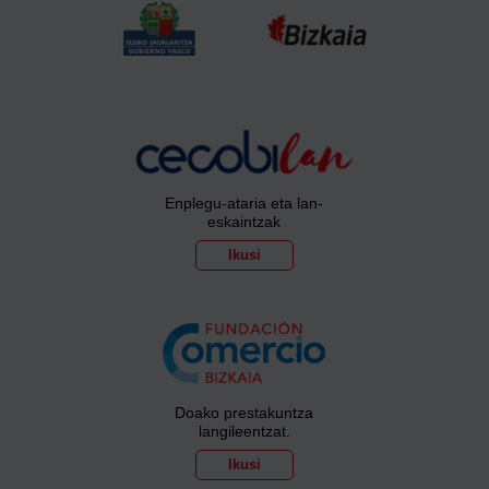
Enplegu-ataria eta lan-
eskaintzak
Ikusi
Doako prestakuntza
langileentzat.
Ikusi