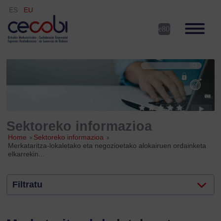
ES
EU
Sektoreko informazioa
Home
»
Sektoreko informazioa
»
Merkataritza-lokaletako eta negozioetako alokairuen ordainketa
elkarrekin...
Filtratu