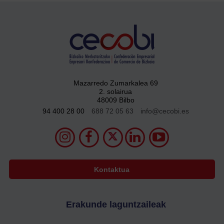
Mazarredo Zumarkalea 69
2. solairua
48009 Bilbo
94 400 28 00
688 72 05 63
info@cecobi.es
Kontaktua
Erakunde laguntzaileak