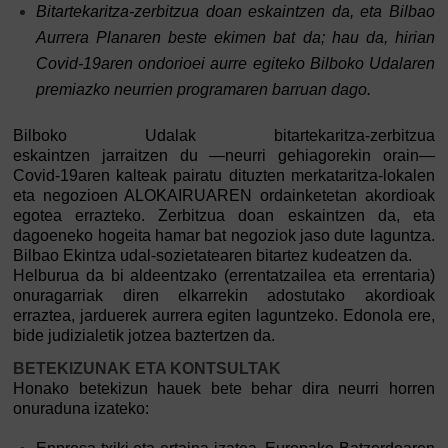
Bitartekaritza-zerbitzua doan eskaintzen da, eta Bilbao
Aurrera Planaren beste ekimen bat da; hau da, hirian
Covid-19aren ondorioei aurre egiteko Bilboko Udalaren
premiazko neurrien programaren barruan dago.
Bilboko Udalak bitartekaritza-zerbitzua
eskaintzen jarraitzen du —neurri gehiagorekin orain—
Covid-19aren kalteak pairatu dituzten merkataritza-lokalen
eta negozioen ALOKAIRUAREN ordainketetan akordioak
egotea errazteko. Zerbitzua doan eskaintzen da, eta
dagoeneko hogeita hamar bat negoziok jaso dute laguntza.
Bilbao Ekintza udal-sozietatearen bitartez kudeatzen da.
Helburua da bi aldeentzako (errentatzailea eta errentaria)
onuragarriak diren elkarrekin adostutako akordioak
erraztea, jarduerek aurrera egiten laguntzeko. Edonola ere,
bide judizialetik jotzea baztertzen da.
BETEKIZUNAK ETA KONTSULTAK
Honako betekizun hauek bete behar dira neurri horren
onuraduna izateko: