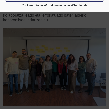
Ekimen honen bidez,
CECOBIk
, Bizkaiko
45 gremio- eta
zonalde-elkarte
biltzen dituen erakundeak, pertsonetan
Cookieen Politika
Pribatutasun politika
Ohar legala
oinarritutako lidergo enpresarial kontzienteago,
kolaboratzaileago eta lerrokatuago baten aldeko
konpromisoa indartzen du.