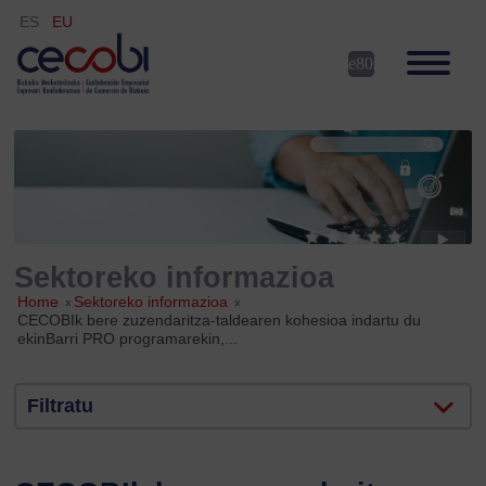
ES
EU
Sektoreko informazioa
Home
»
Sektoreko informazioa
»
CECOBIk bere zuzendaritza-taldearen kohesioa indartu du
ekinBarri PRO programarekin,...
Filtratu