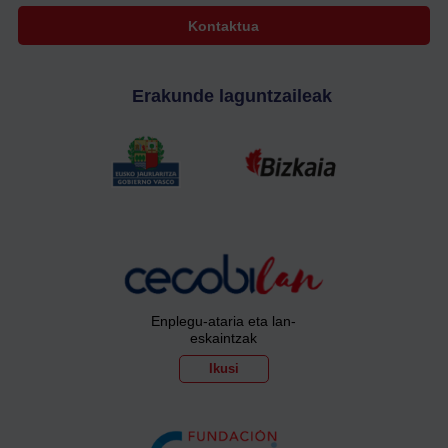
Kontaktua
Erakunde laguntzaileak
Enplegu-ataria eta lan-
eskaintzak
Ikusi