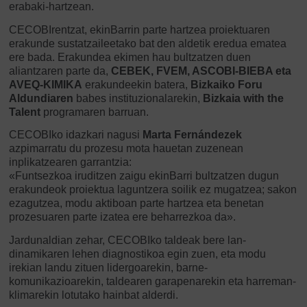
erabaki-hartzean.
CECOBIrentzat, ekinBarrin parte hartzea proiektuaren
erakunde sustatzaileetako bat den aldetik eredua ematea
ere bada. Erakundea ekimen hau bultzatzen duen
aliantzaren parte da,
CEBEK, FVEM, ASCOBI-BIEBA eta
AVEQ-KIMIKA
erakundeekin batera,
Bizkaiko Foru
Aldundiaren
babes instituzionalarekin,
Bizkaia with the
Talent
programaren barruan.
CECOBIko idazkari nagusi
Marta Fernándezek
azpimarratu du prozesu mota hauetan zuzenean
inplikatzearen garrantzia:
«Funtsezkoa iruditzen zaigu ekinBarri bultzatzen dugun
erakundeok proiektua laguntzera soilik ez mugatzea; sakon
ezagutzea, modu aktiboan parte hartzea eta benetan
prozesuaren parte izatea ere beharrezkoa da».
Jardunaldian zehar, CECOBIko taldeak bere lan-
dinamikaren lehen diagnostikoa egin zuen, eta modu
irekian landu zituen lidergoarekin, barne-
komunikazioarekin, taldearen garapenarekin eta harreman-
klimarekin lotutako hainbat alderdi.