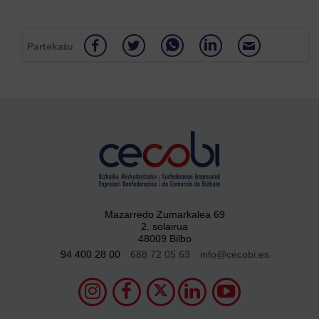
Partekatu
Mazarredo Zumarkalea 69
2. solairua
48009 Bilbo
94 400 28 00
688 72 05 63
info@cecobi.es