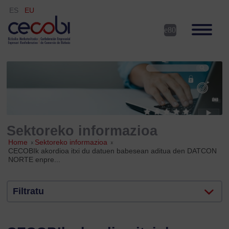
ES
EU
Sektoreko informazioa
Home
»
Sektoreko informazioa
»
CECOBIk akordioa itxi du datuen babesean aditua den DATCON
NORTE enpre...
Filtratu