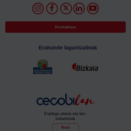
Kontaktua
Erakunde laguntzaileak
Enplegu-ataria eta lan-
eskaintzak
Ikusi