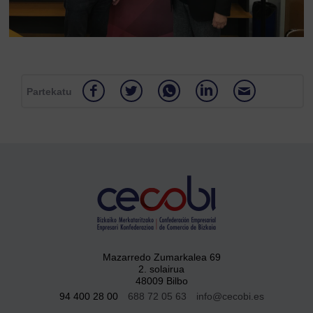
Partekatu
Mazarredo Zumarkalea 69
2. solairua
48009 Bilbo
94 400 28 00
688 72 05 63
info@cecobi.es