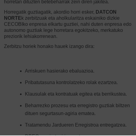
horretan dituzten betebeharrak zein diren jakitea.
Horregatik guztiagatik, akordio horri esker,
DATCON
NORTE
k zerbitzuak eta aholkularitza eskainiko dizkie
CECOBIko enpresa elkartu guztiei, nahi duten enpresa edo
autonomo guztiak lege horretara egokitzeko, merkatuko
preziorik lehiakorrenean.
Zerbitzu horiek honako hauek izango dira:
Arriskuen hasierako ebaluazioa.
Pribatutasuna kontrolatzeko rolak ezartzea.
Klausulak eta kontratuak egitea eta berrikustea.
Beharrezko prozesu eta erregistro guztiak biltzen
dituen segurtasun-agiria ematea.
Tratamendu Jardueren Erregistroa entregatzea.