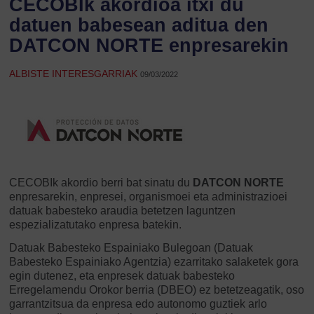
CECOBIk akordioa itxi du
datuen babesean aditua den
DATCON NORTE enpresarekin
ALBISTE INTERESGARRIAK
09/03/2022
CECOBIk akordio berri bat sinatu du
DATCON NORTE
enpresarekin, enpresei, organismoei eta administrazioei
datuak babesteko araudia betetzen laguntzen
espezializatutako enpresa batekin.
Datuak Babesteko Espainiako Bulegoan (Datuak
Babesteko Espainiako Agentzia) ezarritako salaketek gora
egin dutenez, eta enpresek datuak babesteko
Erregelamendu Orokor berria (DBEO) ez betetzeagatik, oso
garrantzitsua da enpresa edo autonomo guztiek arlo