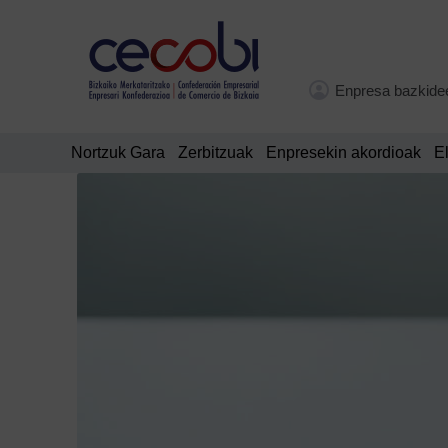
Enpresa bazkide
Nortzuk Gara
Zerbitzuak
Enpresekin akordioak
E