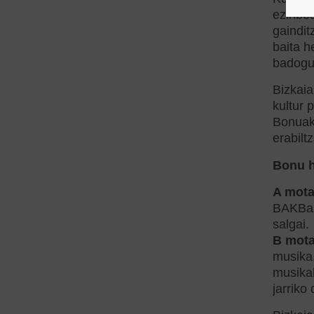
ezinbes
gaindit
baita h
badogu 
Bizkaia
kultur 
Bonuak 
erabilt
Bonu ha
A mota
BAKBare
salgai.
B mota
musika,
musikal
jarriko 