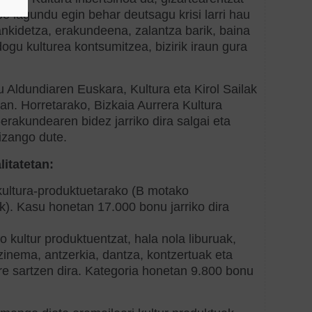
be lagundu egin behar deutsagu krisi larri hau
lankidetza, erakundeena, zalantza barik, baina
ogu kulturea kontsumitzea, bizirik iraun gura
 Aldundiaren Euskara, Kultura eta Kirol Sailak
tan. Horretarako, Bizkaia Aurrera Kultura
rakundearen bidez jarriko dira salgai eta
 izango dute.
litatetan:
kultura-produktuetarako (B motako
k). Kasu honetan 17.000 bonu jarriko dira
o kultur produktuentzat, hala nola liburuak,
inema, antzerkia, dantza, kontzertuak eta
e sartzen dira. Kategoria honetan 9.800 bonu