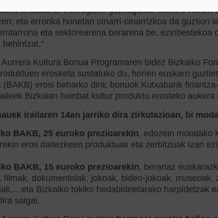
teko ondasuna. Horregaitik guztiagaitik, sektore honeri 
zen; eta erronka honetan oinarri-oinarrizkoa da guztion 
erritarrona eta sektorearena berarena be, ezinbestekoa d
behintzat."
 Aurrera Kultura Bonua Programaren bidez Bizkaiko Foru
produktuen erosketa sustatuko du, horien euskarri guztie
(BAKB) erosi beharko dira; bonuok Kutxabank finantza-e
zaileek Bizkaian hainbat kultur produktu erosteko aukera
uek irailaren 14an jarriko dira zirkulazioan, bi moda
ko BAKB, 25 euroko prezioarekin
, edozein motatako 
kin eros daitezkeen produktuak eta zerbitzuak izan ezi
ko BAKB, 15 euroko prezioarekin
, berariaz euskarazk
 filmak, dokumentalak, jokoak, bideo-jokoak, museoak, z
ak,…eta Bizkaiko tokiko hedabideetarako harpidetzak er
dira salgai.