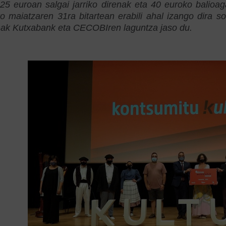
25 euroan salgai jarriko direnak eta 40 euroko balioaga
 maiatzaren 31ra bitartean erabili ahal izango dira so
ak Kutxabank eta CECOBIren laguntza jaso du.