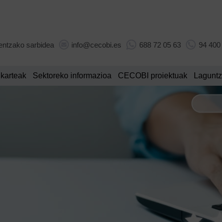
entzako sarbidea
info@cecobi.es
688 72 05 63
94 400
lkarteak
Sektoreko informazioa
CECOBI proiektuak
Laguntz