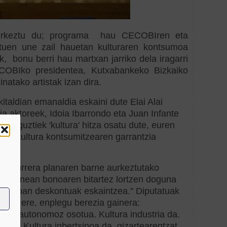
 aurkeztu du; programa hau CECOBIren eta
dituen une zail hauetan kulturaren kontsumoa
k, bonu berri hau martxan jarriko dela iragarri
OBIko presidentea, Kutxabankeko Bizkaiko
natako artistak izan dira.
taldian emanaldia eskaini dute Elai Alai
ia aktoreek, Idoia Ibarrondo eta Juan Infante
k guztiek 'kultura' hitza osatu dute, euren
ekin kultura kontsumitzearen garrantzia
ia Aurrera planaren barne aurkeztutako
 eta finean bonoaren bitartez lortzen doguna
tzerakoan deskontuak eskaintzea." Diputatuak
egua ere, enplegu berezia gainera:
iz eta autonomoz osotua. Kultura industria da.
ari. Kultura inbertsinoa da, gizartearentzat