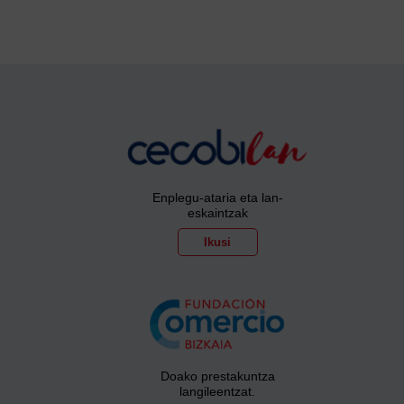
Enplegu-ataria eta lan-
eskaintzak
Ikusi
Doako prestakuntza
langileentzat.