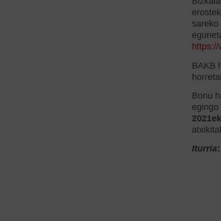
Bizkaia
erostek
sareko 
eguneta
https:/
BAKB ho
horreta
Bonu h
egingo
2021ek
atxikit
Iturria