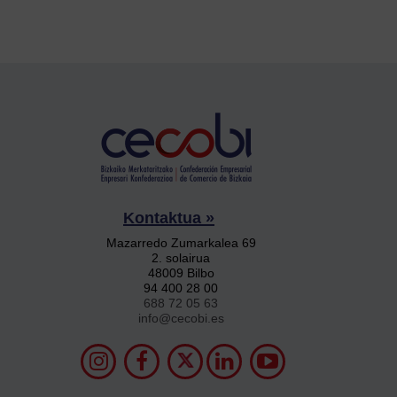
Kontaktua »
Mazarredo Zumarkalea 69
2. solairua
48009 Bilbo
94 400 28 00
688 72 05 63
info@cecobi.es