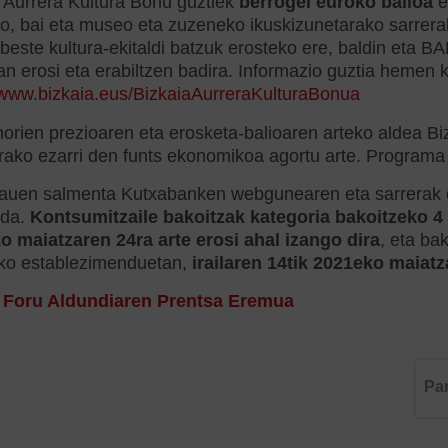
 Aurrera Kultura Bonu guztiek
berrogei euroko balioa
e
o, bai eta museo eta zuzeneko ikuskizunetarako sarrera
beste kultura-ekitaldi batzuk erosteko ere, baldin eta
n erosi eta erabiltzen badira. Informazio guztia hemen k
/www.bizkaia.eus/BizkaiaAurreraKulturaBonua
rien prezioaren eta erosketa-balioaren arteko aldea Bi
rako ezarri den funts ekonomikoa agortu arte. Programa
auen salmenta Kutxabanken webgunearen eta sarrerak er
 da.
Kontsumitzaile bakoitzak kategoria bakoitzeko 4
o maiatzaren 24ra arte erosi ahal izango dira
, eta ba
ako establezimenduetan,
irailaren 14tik 2021eko maiatz
:
Foru Aldundiaren Prentsa Eremua
Pa