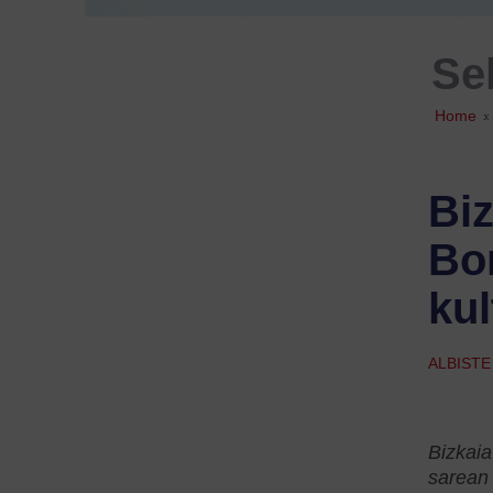
Se
Home
»
Biz
Bon
ku
ALBIST
Bizkai
sarean 