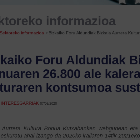
ktoreko informazioa
Sektoreko informazioa
»
Bizkaiko Foru Aldundiak Bizkaia Aurrera Kultu
kaiko Foru Aldundiak Bi
uaren 26.800 ale kalerat
lturaren kontsumoa sus
E INTERESGARRIAK
07/09/2020
a Aurrera Kultura Bonua Kutxabanken webgunean eta b
eskuratu ahal izango da 2020ko irailaren 14tik 2021eko