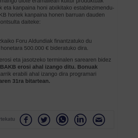
mango diote eramaileari kultur produktuak
k eta kanpaina honi atxikitako establezimendu-
 BAKB horiek kanpaina honen barruan dauden
ontsulta daiteke:
zkaiko Foru Aldundiak finantzatuko du
 honetara 500.000 € bideratuko dira.
osi eta jasotzeko terminalen sarearen bidez
 BAKB erosi ahal izango ditu. Bonuak
karrik erabili ahal izango dira programari
aren 31ra bitartean.
rtekatu