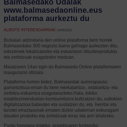
Balmasedako Udalak
www.balmasedaonline.eus
plataforma aurkeztu du
ALBISTE INTERESGARRIAK
14/05/2021
Bizkaian aitzindaria den online plataforma berri horrek
Balmasedako 300 negozio baino gehiago aurkezten ditu,
edozeinek lokalizatzeko eta eskaintzen dituztenproduktu
eta zerbitzuak ezagutzeko moduan.
Maiatzaren 14an egin da Balmaseda Online plataformaren
inaugurazio ofiziala.
Plataforma horren bidez, Balmasedak aurrerapauso
garrantzitsua eman du bere merkataritza-, ostalaritza- eta
zerbitzu-eskaintza ezagutarazteko.Hala, tokiko
establezimenduetan kontsumitzera bultzatzen du, saltokien
digitalizazioa babesten eta sustatzen du, eta herritar eta
turistei erraztasunak ematen dizkie udalerrian eskuragarri
dauden produktu eta zerbitzuak erraz eta arin bilatzeko.
Puntu honetara iristeko, proiektuaren funtsezko