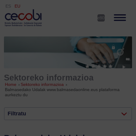
ES
EU
Sektoreko informazioa
Home
»
Sektoreko informazioa
»
Balmasedako Udalak www.balmasedaonline.eus plataforma
aurkeztu du
Filtratu