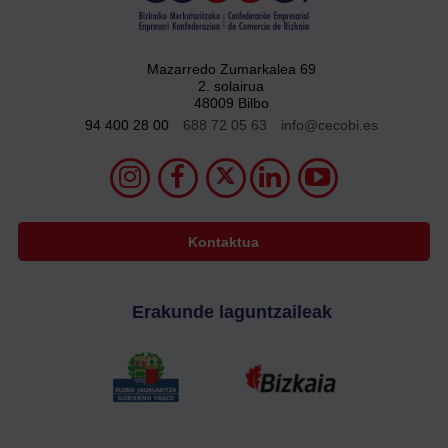
Mazarredo Zumarkalea 69
2. solairua
48009 Bilbo
94 400 28 00
688 72 05 63
info@cecobi.es
Kontaktua
Erakunde laguntzaileak