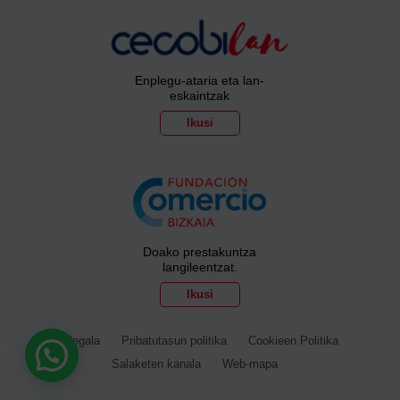
Enplegu-ataria eta lan-
eskaintzak
Ikusi
Doako prestakuntza
langileentzat.
Ikusi
Ohar legala
Pribatutasun politika
Cookieen Politika
Salaketen kanala
Web-mapa