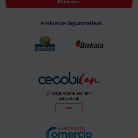
Kontaktua
Erakunde laguntzaileak
Enplegu-ataria eta lan-
eskaintzak
Ikusi