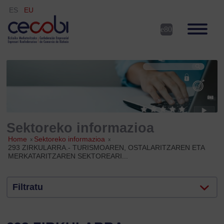
ES
EU
Sektoreko informazioa
Home
»
Sektoreko informazioa
»
293 ZIRKULARRA.- TURISMOAREN, OSTALARITZAREN ETA
MERKATARITZAREN SEKTOREARI...
Filtratu