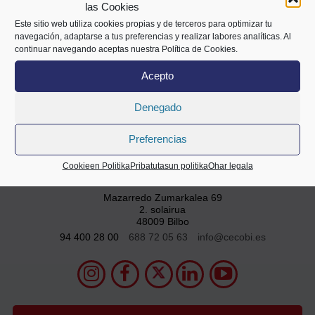
las Cookies
Este sitio web utiliza cookies propias y de terceros para optimizar tu
Partekatu
navegación, adaptarse a tus preferencias y realizar labores analíticas. Al
continuar navegando aceptas nuestra Política de Cookies.
Acepto
Denegado
Preferencias
Cookieen Politika
Pribatutasun politika
Ohar legala
Mazarredo Zumarkalea 69
2. solairua
48009 Bilbo
94 400 28 00
688 72 05 63
info@cecobi.es