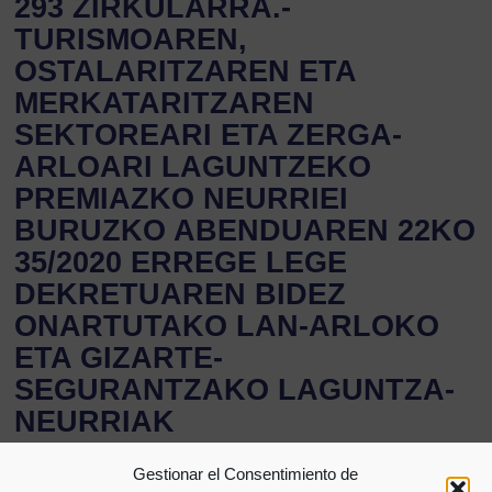
293 ZIRKULARRA.-
TURISMOAREN,
OSTALARITZAREN ETA
MERKATARITZAREN
SEKTOREARI ETA ZERGA-
ARLOARI LAGUNTZEKO
PREMIAZKO NEURRIEI
BURUZKO ABENDUAREN 22KO
35/2020 ERREGE LEGE
DEKRETUAREN BIDEZ
ONARTUTAKO LAN-ARLOKO
ETA GIZARTE-
SEGURANTZAKO LAGUNTZA-
NEURRIAK
KOMUNIKAZIO OFIZIALAK ZIRKULAR OROKORRAK
30/12/2020
Gestionar el Consentimiento de