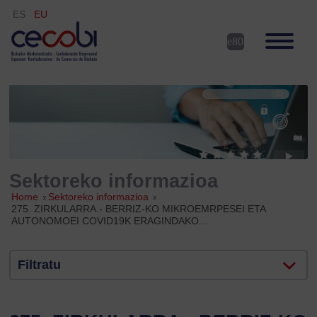
ES
EU
Sektoreko informazioa
Home
»
Sektoreko informazioa
»
275. ZIRKULARRA.- BERRIZ-KO MIKROEMRPESEI ETA
AUTONOMOEI COVID19K ERAGINDAKO...
Filtratu