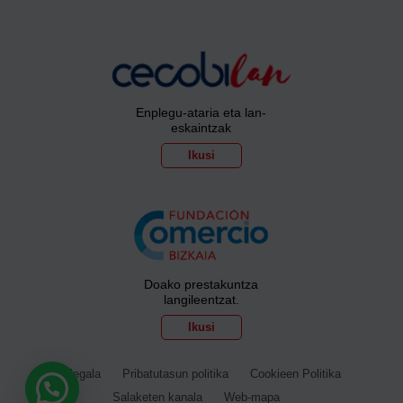
Enplegu-ataria eta lan-
eskaintzak
Ikusi
Doako prestakuntza
langileentzat.
Ikusi
Ohar legala
Pribatutasun politika
Cookieen Politika
Salaketen kanala
Web-mapa