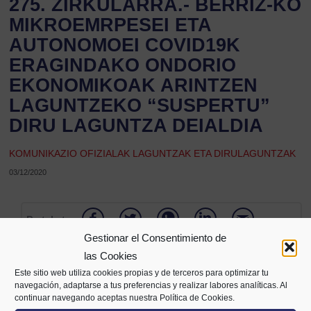
275. ZIRKULARRA.- BERRIZ-KO
MIKROEMRPESEI ETA
AUTONOMOEI COVID19K
ERAGINDAKO ONDORIO
EKONOMIKOAK ARINTZEN
LAGUNTZEKO “SUSPERTU”
DIRU LAGUNTZA DEIALDIA
KOMUNIKAZIO OFIZIALAK LAGUNTZAK ETA DIRULAGUNTZAK
03/12/2020
Partekatu
Gestionar el Consentimiento de
las Cookies
Este sitio web utiliza cookies propias y de terceros para optimizar tu
navegación, adaptarse a tus preferencias y realizar labores analíticas. Al
continuar navegando aceptas nuestra Política de Cookies.