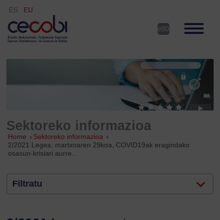
ES
EU
Sektoreko informazioa
Home
»
Sektoreko informazioa
»
2/2021 Legea, martxoaren 29koa, COVID19ak eragindako
osasun-krisiari aurre...
Filtratu