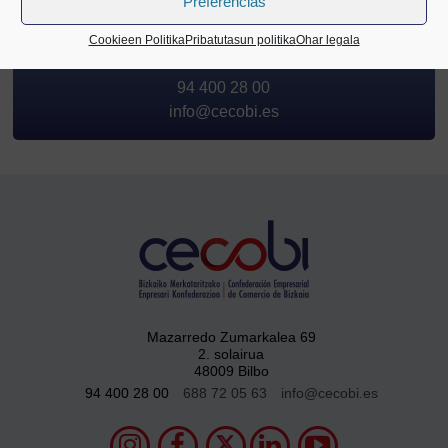
Preferencias
Zalantzarik baduzu, jarri gurekin
Cookieen Politika
Pribatutasun politika
Ohar legala
kontaktuan
94 400 28 00
info@cecobi.es
Mazarredo Zumarkalea 69
2. solairua
48009 Bilbo
94 400 28 00
688 72 05 63
info@cecobi.es