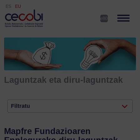
ES
EU
Laguntzak eta diru-laguntzak
Filtratu
Mapfre Fundazioaren