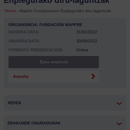
Enplegurako diru-laguntzak
Home
»
Mapfre Fundazioaren Enplegurako diru-laguntzak
ORGANISMOA: FUNDACIÓN MAPFRE
HASIERA DATA:
31/01/2022
AMAIERA DATA:
30/09/2022
FORMATO PRESENTACION:
Online
Epea amaituta
Araudia
XEDEA
ERAKUNDE ONURADUNAK