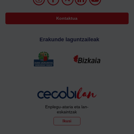
Kontaktua
Erakunde laguntzaileak
Enplegu-ataria eta lan-
eskaintzak
Ikusi