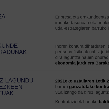
EA
Enpresa eta erakundeentza
iraunkortasunean eta enple
udal-estrategiaren barruko 
KUNDE
Inoren kontura diharduten la
RADUNAK
pertsona fisikoak nahiz jur
dira laguntza hauen onurad
ekonomia jarduera Barak
UZ LAGUNDU
2021eko uztailaren 1etik 
TEZKEEN
barne)
gauzatutako kontra
TUAK
31a izango da diruz lagunt
Kontratazioek honako
bald