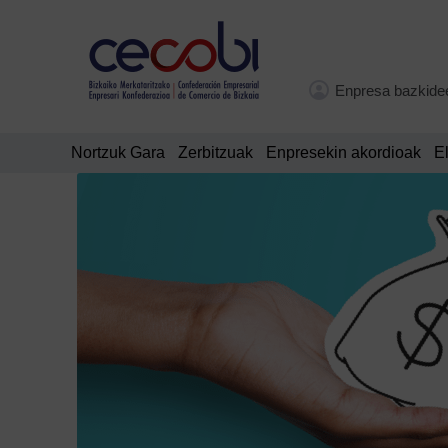
Enpresa bazkide
Nortzuk Gara
Zerbitzuak
Enpresekin akordioak
E