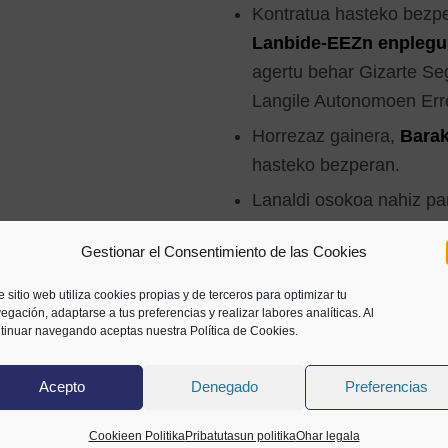
Kontratua hasteko bezp
Lanbide-EEZn enplegu 
agertu behar Gizarte Se
Langile Autonomoen Err
Horrezaz gainera,
Barak
hasteko bezperan.
Lanaldi osokoa nahiz par
gutxienez, lanaldiaren 
Gestionar el Consentimiento de las Cookies
iraungo du.
Edozein modalitatetakoa
e sitio web utiliza cookies propias y de terceros para optimizar tu
egación, adaptarse a tus preferencias y realizar labores analíticas. Al
ikasketakoak eta praktik
tinuar navegando aceptas nuestra Política de Cookies.
Ez da diruz lagunduko:
Acepto
Denegado
Preferencias
Sozietatearen forma jur
Cookieen Politika
Pribatutasun politika
Ohar legala
enpresaren kontrola dut