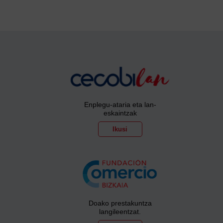
Enplegu-ataria eta lan-
eskaintzak
Ikusi
Doako prestakuntza
langileentzat.