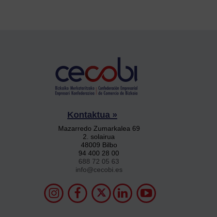
Kontaktua »
Mazarredo Zumarkalea 69
2. solairua
48009 Bilbo
94 400 28 00
688 72 05 63
info@cecobi.es