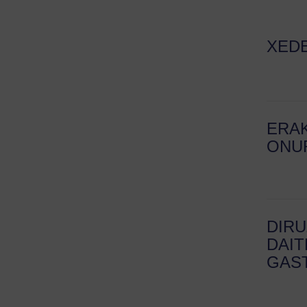
XED
ERA
ONU
DIR
DAI
GAS