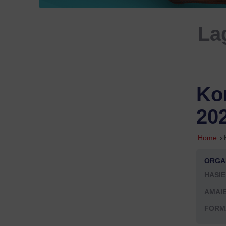
La
Kon
20
Home
»
ORGA
HASIE
AMAIE
FORM