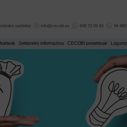
entzako sarbidea
info@cecobi.es
688 72 05 63
94 400
lkarteak
Sektoreko informazioa
CECOBI proiektuak
Laguntz