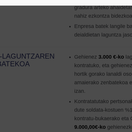
gradura arteko ahaideta
nahiz ezkontza bidezkoa)
Enpresa batek langile ba
deialdietan laguntza jas
U-LAGUNTZAREN
Gehienez
3.000 €-ko
la
BATEKOA
kontratuko, eta gehiene
hortik gorako lanaldi os
amaierako zenbatekoa e
izan.
Kontratatutako pertsona
dute soldata-kostuen %1
kontratu-bukaerako eta 
9.000,00€-ko
gehienezk