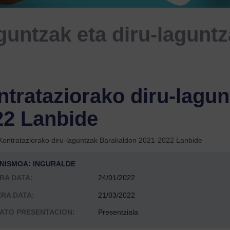
guntzak eta diru-lagunt
trataziorako diru-lagu
22 Lanbide
Kontrataziorako diru-laguntzak Barakaldon 2021-2022 Lanbide
NISMOA: INGURALDE
RA DATA:
24/01/2022
RA DATA:
21/03/2022
ATO PRESENTACION:
Presentziala