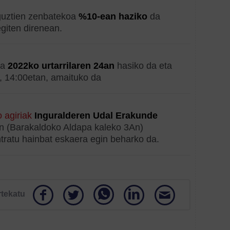
 guztien zenbatekoa
%10-ean haziko
da
giten direnean.
ea
2022ko urtarrilaren 24an
hasiko da eta
, 14:00etan, amaituko da
 agiriak
Inguralderen Udal Erakunde
n (Barakaldoko Aldapa kaleko 3An)
tratu hainbat eskaera egin beharko da.
rtekatu