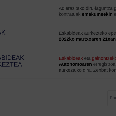
Adierazitako diru-laguntza
kontratuak
emakumeekin
e
AK
Eskabideak aurkezteko ep
2022ko martxoaren 21ean
ABIDEAK
Eskabideak
eta
gainontzeko
KEZTEA
Autonomoaren
erregistroa
aurkeztuko dira. Zenbat kon
Pa