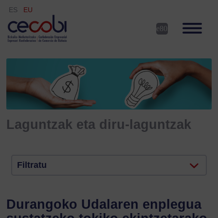
ES
EU
Laguntzak eta diru-laguntzak
Filtratu
Durangoko Udalaren enplegua