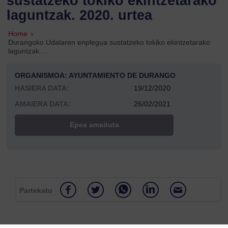
sustatzeko tokiko ekintzetarako
laguntzak. 2020. urtea
Home
»
Durangoko Udalaren enplegua sustatzeko tokiko ekintzetarako
laguntzak....
ORGANISMOA: AYUNTAMIENTO DE DURANGO
HASIERA DATA:
19/12/2020
AMAIERA DATA:
26/02/2021
Epea amaituta
Partekatu