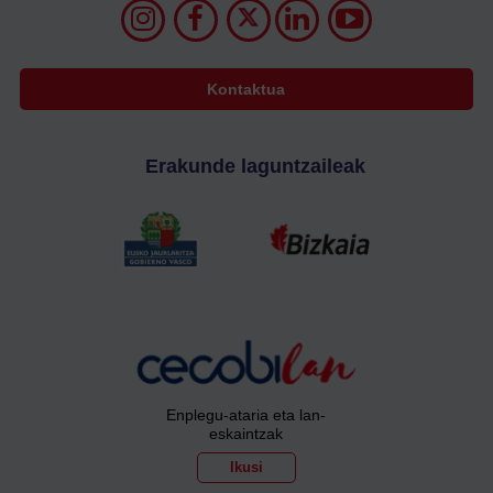
Kontaktua
Erakunde laguntzaileak
Enplegu-ataria eta lan-
eskaintzak
Ikusi