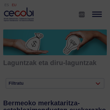
ES
EU
Laguntzak eta diru-laguntzak
Filtratu
Bermeoko merkataritza-