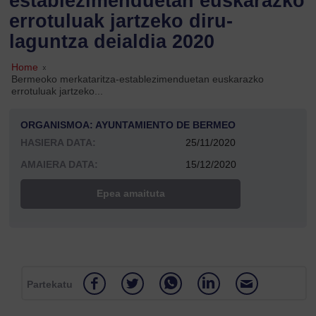
establezimenduetan euskarazko
errotuluak jartzeko diru-
laguntza deialdia 2020
Home
»
Bermeoko merkataritza-establezimenduetan euskarazko
errotuluak jartzeko...
ORGANISMOA: AYUNTAMIENTO DE BERMEO
HASIERA DATA:
25/11/2020
AMAIERA DATA:
15/12/2020
Epea amaituta
Partekatu