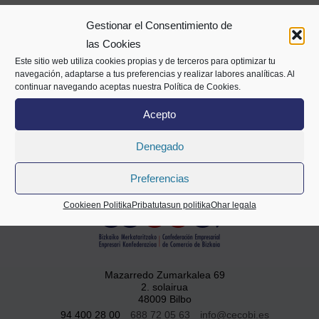
Gestionar el Consentimiento de
las Cookies
Zalantzarik baduzu, jarri gurekin
Este sitio web utiliza cookies propias y de terceros para optimizar tu
kontaktuan
navegación, adaptarse a tus preferencias y realizar labores analíticas. Al
continuar navegando aceptas nuestra Política de Cookies.
94 400 28 00
Acepto
info@cecobi.es
Denegado
Preferencias
Cookieen Politika
Pribatutasun politika
Ohar legala
Mazarredo Zumarkalea 69
2. solairua
48009 Bilbo
94 400 28 00
688 72 05 63
info@cecobi.es