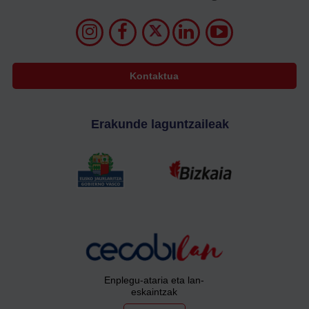
Kontaktua
Erakunde laguntzaileak
Enplegu-ataria eta lan-
eskaintzak