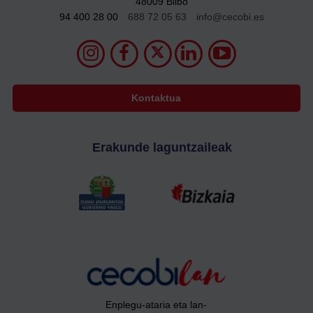
48009 Bilbo
94 400 28 00
688 72 05 63
info@cecobi.es
Kontaktua
Erakunde laguntzaileak
Enplegu-ataria eta lan-