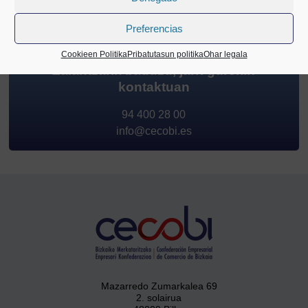
Preferencias
Cookieen Politika
Pribatutasun politika
Ohar legala
Zalantzarik baduzu, jarri gurekin
kontaktuan
94 400 28 00
info@cecobi.es
Mazarredo Zumarkalea 69
2. solairua