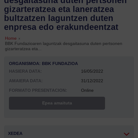
desgaitasuna duten pertsonen
gizarteratzea eta laneratzea
bultzatzen laguntzen duten
enpresa edo erakundeentzat
Home
»
BBK Fundazioaren laguntzak desgaitasuna duten pertsonen
gizarteratzea eta...
ORGANISMOA: BBK FUNDAZIOA
HASIERA DATA:
16/05/2022
AMAIERA DATA:
31/12/2022
FORMATO PRESENTACION:
Online
Epea amaituta
XEDEA