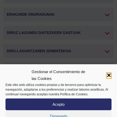
ERAKUNDE ONURADUNAK
DIRUZ LAGUNDU DAITEZKEEN GASTUAK
DIRU-LAGUNTZAREN ZENBATEKOA
EPEAK
Gestionar el Consentimiento de
las Cookies
Este sitio web utiliza cookies propias y de terceros para optimizar tu
ESKABIDEAK AURKEZTEA
navegación, adaptarse a tus preferencias y realizar labores analíticas. Al
continuar navegando aceptas nuestra Política de Cookies.
Acepto
Partekatu
Denegado