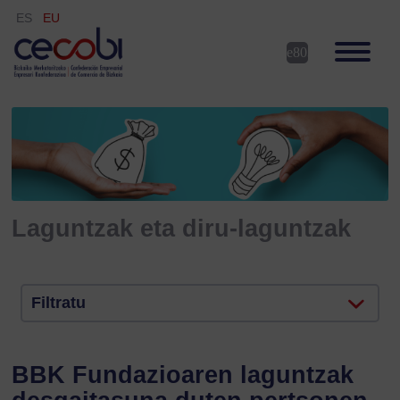
ES
EU
Laguntzak eta diru-laguntzak
Filtratu
BBK Fundazioaren laguntzak