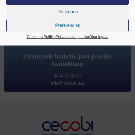
Denegado
Partekatu
Preferencias
Cookieen Politika
Pribatutasun politika
Ohar legala
Zalantzarik baduzu, jarri gurekin
kontaktuan
94 400 28 00
info@cecobi.es