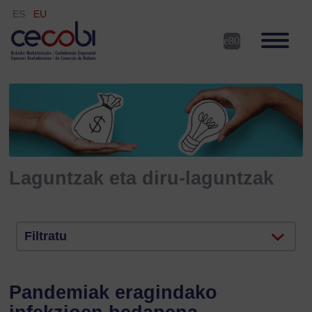
ES
EU
Laguntzak eta diru-laguntzak
Filtratu
Pandemiak eragindako