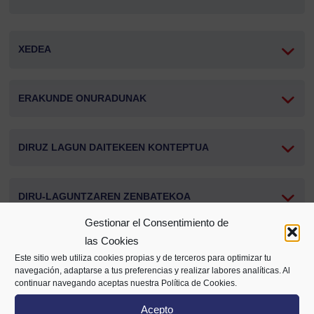
XEDEA
ERAKUNDE ONURADUNAK
DIRUZ LAGUN DAITEKEEN KONTEPTUA
DIRU-LAGUNTZAREN ZENBATEKOA
Gestionar el Consentimiento de
las Cookies
EPEAK
Este sitio web utiliza cookies propias y de terceros para optimizar tu
navegación, adaptarse a tus preferencias y realizar labores analíticas. Al
continuar navegando aceptas nuestra Política de Cookies.
ESKABIDEAK AURKEZTEA
Acepto