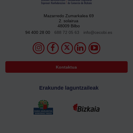
Mazarredo Zumarkalea 69
2. solairua
48009 Bilbo
94 400 28 00
688 72 05 63
info@cecobi.es
Kontaktua
Erakunde laguntzaileak