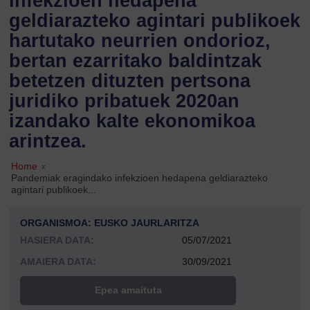
infekzioen hedapena
geldiarazteko agintari publikoek
hartutako neurrien ondorioz,
bertan ezarritako baldintzak
betetzen dituzten pertsona
juridiko pribatuek 2020an
izandako kalte ekonomikoa
arintzea.
Home
»
Pandemiak eragindako infekzioen hedapena geldiarazteko
agintari publikoek...
ORGANISMOA: EUSKO JAURLARITZA
HASIERA DATA:
05/07/2021
AMAIERA DATA:
30/09/2021
Epea amaituta