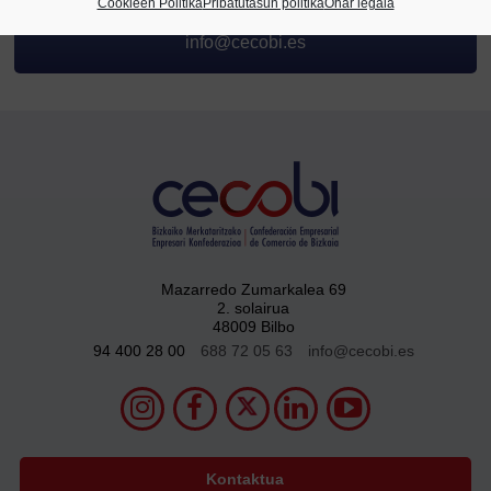
Cookieen Politika
Pribatutasun politika
Ohar legala
94 400 28 00
info@cecobi.es
Mazarredo Zumarkalea 69
2. solairua
48009 Bilbo
94 400 28 00
688 72 05 63
info@cecobi.es
Kontaktua