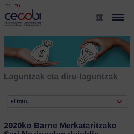
ES
EU
Laguntzak eta diru-laguntzak
Filtratu
2020ko Barne Merkataritzako