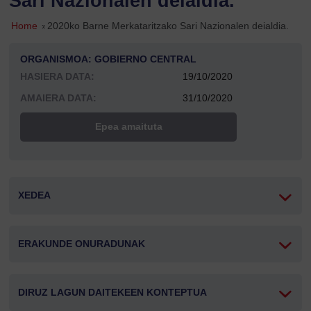
Sari Nazionalen deialdia.
Home
»
2020ko Barne Merkataritzako Sari Nazionalen deialdia.
ORGANISMOA: GOBIERNO CENTRAL
HASIERA DATA:
19/10/2020
AMAIERA DATA:
31/10/2020
Epea amaituta
XEDEA
ERAKUNDE ONURADUNAK
DIRUZ LAGUN DAITEKEEN KONTEPTUA