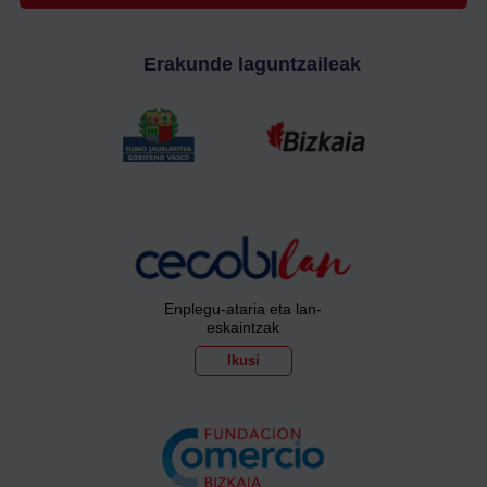
Erakunde laguntzaileak
Enplegu-ataria eta lan-
eskaintzak
Ikusi