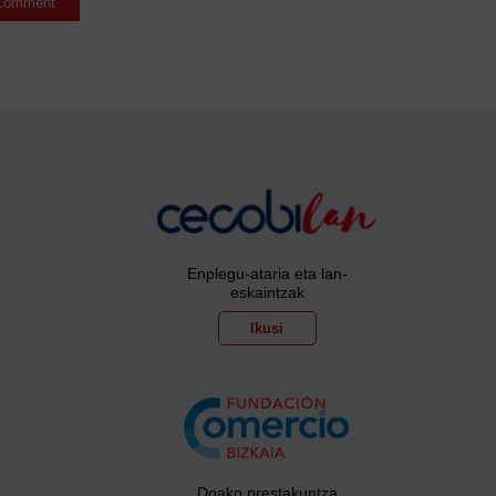
Enplegu-ataria eta lan-
eskaintzak
Ikusi
Doako prestakuntza