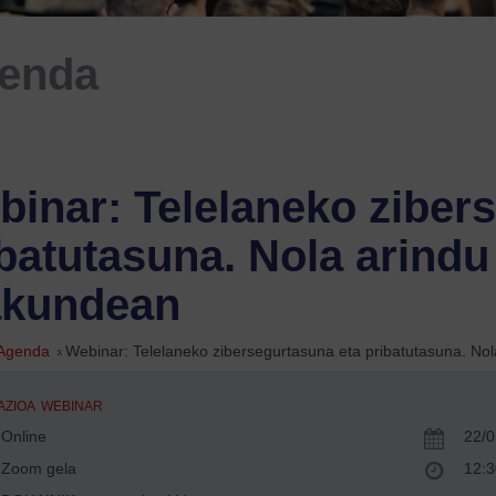
enda
inar: Telelaneko ziber
batutasuna. Nola arindu
akundean
Agenda
»
Webinar: Telelaneko zibersegurtasuna eta pribatutasuna. Nola
AZIOA
WEBINAR
Online
22/
Zoom gela
12:3