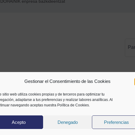
DOHAINIK enpresa bazkideentzat
Pa
0
Gestionar el Consentimiento de las Cookies
e sitio web utiliza cookies propias y de terceros para optimizar tu
REPLIES
egación, adaptarse a tus preferencias y realizar labores analíticas. Al
tinuar navegando aceptas nuestra Política de Cookies.
 a Reply
oin the discussion?
Acepto
Denegado
Preferencias
 to contribute!