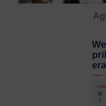
Ag
Web
pri
er
Home
»
FORM