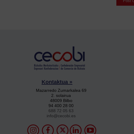
Kontaktua »
Mazarredo Zumarkalea 69
2. solairua
48009 Bilbo
94 400 28 00
688 72 05 63
info@cecobi.es