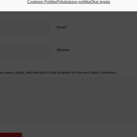
Cookieen Politika
Pribatutasun politika
Ohar legala
*
Name
*
Email
Website
my name, email, and website in this browser for the next time I comment.