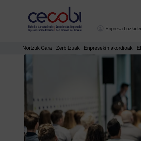
Enpresa bazkide
Nortzuk Gara
Zerbitzuak
Enpresekin akordioak
E