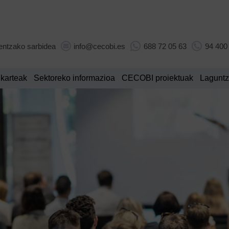
entzako sarbidea
info@cecobi.es
688 72 05 63
94 400
lkarteak
Sektoreko informazioa
CECOBI proiektuak
Laguntz