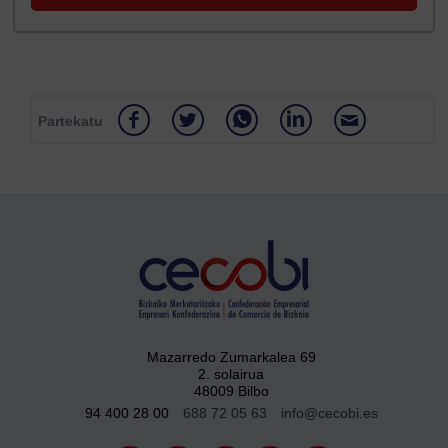
Partekatu
Mazarredo Zumarkalea 69
2. solairua
48009 Bilbo
94 400 28 00
688 72 05 63
info@cecobi.es