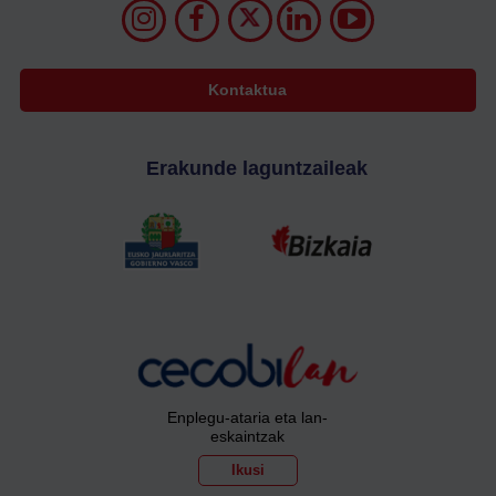
Kontaktua
Erakunde laguntzaileak
Enplegu-ataria eta lan-
eskaintzak
Ikusi