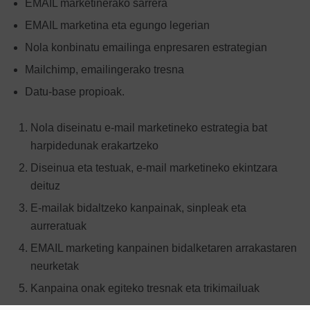
EMAIL marketinerako sarrera
EMAIL marketina eta egungo legerian
Nola konbinatu emailinga enpresaren estrategian
Mailchimp, emailingerako tresna
Datu-base propioak.
Nola diseinatu e-mail marketineko estrategia bat
harpidedunak erakartzeko
Diseinua eta testuak, e-mail marketineko ekintzara
deituz
E-mailak bidaltzeko kanpainak, sinpleak eta
aurreratuak
EMAIL marketing kanpainen bidalketaren arrakastaren
neurketak
Kanpaina onak egiteko tresnak eta trikimailuak