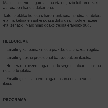
Mailchimp, errentagarritasuna eta negozio txikiarentzako
aurrerapen handia dakarrena.
Tailer praktiko honetan, haren funtzionamendua, erabilera
eta marketinaren aukerak azalduko dira, modu errazean,
eta, zehazki, Mailchimp doako tresna erabiliko dugu.
HELBURUAK:
– Emailing kanpainak modu praktiko eta errazean egitea.
– Emailing tresna profesional bat kudeatzen ikastea.
– Norberaren bezeroengan modu segmentatuan inpaktua
nola lortu jakitea.
– Emailing ekintzen errentagarritasuna nola neurtu eta
ikusi.
PROGRAMA