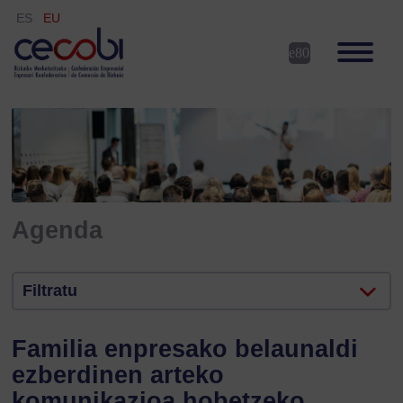
ES
EU
Agenda
Filtratu
Familia enpresako belaunaldi
ezberdinen arteko
komunikazioa hobetzeko