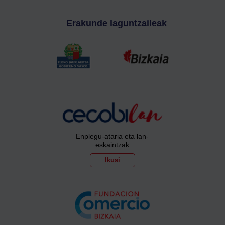
Erakunde laguntzaileak
Enplegu-ataria eta lan-
eskaintzak
Ikusi