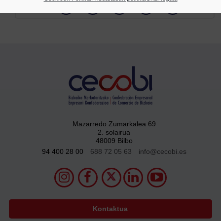
Partekatu
Mazarredo Zumarkalea 69
2. solairua
48009 Bilbo
94 400 28 00
688 72 05 63
info@cecobi.es
Kontaktua