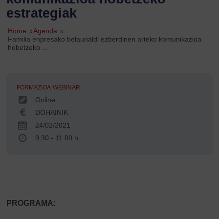
estrategiak
Home
»
Agenda
»
Familia enpresako belaunaldi ezberdinen arteko komunikazioa
hobetzeko ...
FORMAZIOA
WEBINAR
Online
DOHAINIK
24/02/2021
9:30 - 11:00 h.
PROGRAMA
: