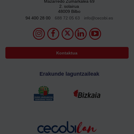
Mazarredo Zumarkalea 69
2. solairua
48009 Bilbo
94 400 28 00
688 72 05 63
info@cecobi.es
Kontaktua
Erakunde laguntzaileak