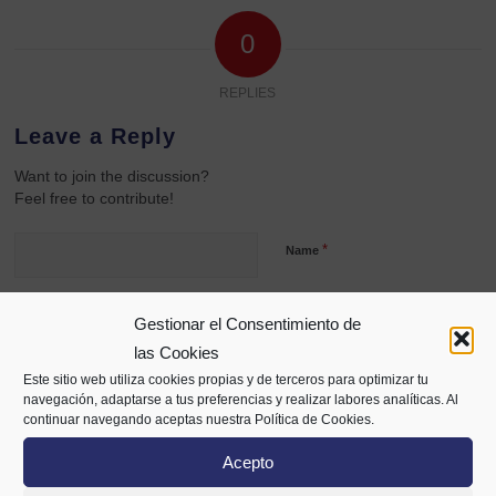
0
REPLIES
Leave a Reply
Want to join the discussion?
Feel free to contribute!
*
Name
Gestionar el Consentimiento de
*
Email
las Cookies
Este sitio web utiliza cookies propias y de terceros para optimizar tu
navegación, adaptarse a tus preferencias y realizar labores analíticas. Al
Website
continuar navegando aceptas nuestra Política de Cookies.
Acepto
Save my name, email, and website in this browser for the next time I